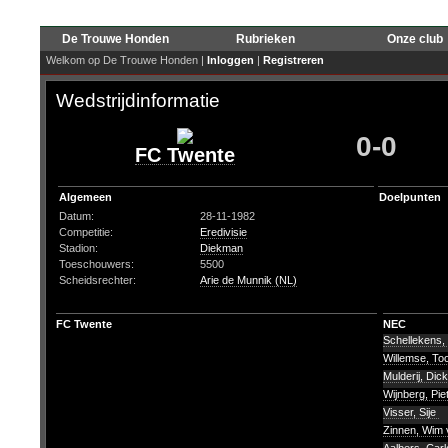
De Trouwe Honden
Rubrieken
Onze club
Welkom op De Trouwe Honden |
Inloggen
|
Registreren
Wedstrijdinformatie
0-0
FC Twente
Algemeen
Doelpunten
Datum:
28-11-1982
Competitie:
Eredivisie
Stadion:
Diekman
Toeschouwers:
5500
Scheidsrechter:
Arie de Munnik (NL)
FC Twente
NEC
Schellekens,
Willemse, T
Mulderij, Dic
Wijnberg, Pie
Visser, Sije
Zinnen, Wim 