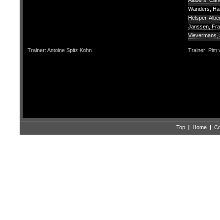
Aalbers, Car
Wanders, H
Helsper, Albe
Janssen, Fr
Vievermans,
Trainer: Antoine Spitz Kohn
Trainer: Pim
Top
|
Home
|
Co