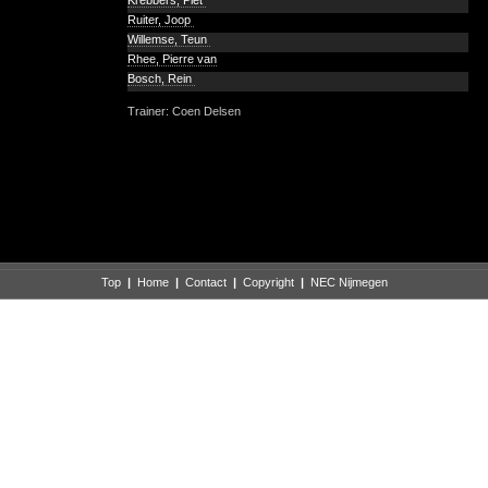
Krebbers, Piet
Ruiter, Joop
Willemse, Teun
Rhee, Pierre van
Bosch, Rein
Trainer: Coen Delsen
Top
|
Home
|
Contact
|
Copyright
|
NEC Nijmegen