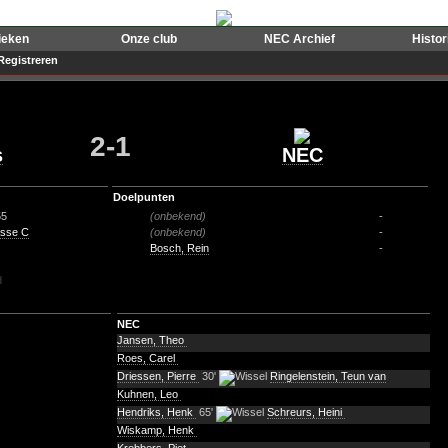
ieken
Onze club
NEC Archief
Histo
Registreren
2-1
s
NEC
Doelpunten
55
(onbekend)
-
asse C
(onbekend)
-
Bosch, Rein
-
d
NEC
Jansen, Theo
Roes, Carel
Driessen, Pierre
30'
Ringelenstein, Teun van
Kuhnen, Leo
Hendriks, Henk
65'
Schreurs, Heini
Wiskamp, Henk