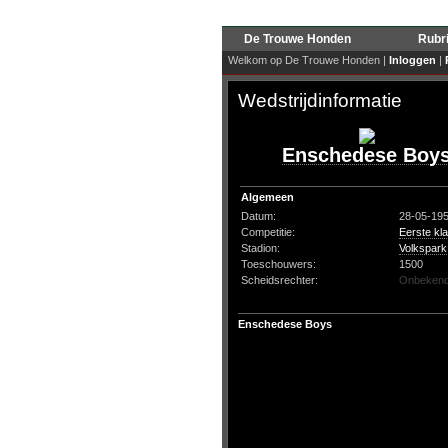
De Trouwe Honden
Rubr
Welkom op De Trouwe Honden |
Inloggen
|
Wedstrijdinformatie
Enschedese Boy
Algemeen
Datum:
28-05-19
Competitie:
Eerste kl
Stadion:
Volkspark
Toeschouwers:
1500
Scheidsrechter:
Onbeken
Enschedese Boys