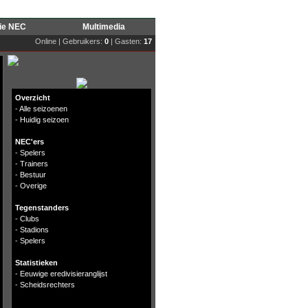
rie NEC
Multimedia
Online | Gebruikers:
0
| Gasten:
17
Overzicht
-
Alle seizoenen
-
Huidig seizoen
NEC'ers
-
Spelers
-
Trainers
-
Bestuur
-
Overige
Tegenstanders
-
Clubs
-
Stadions
-
Spelers
Statistieken
-
Eeuwige eredivisieranglijst
-
Scheidsrechters