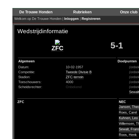
De Trouwe Honden
Rubrieken
Onze club
Welkom op De Trouwe Honden |
Inloggen
|
Registreren
Wedstrijdinformatie
5-1
ZFC
Algemeen
Doelpunten
Datum:
10-02-1957
(onbe
Competitie:
Tweede Divisie B
(onbe
Stadion:
ZFC-terrein
(onbe
Toeschouwers:
4000
(onbe
Scheidsrechter:
Onbekend
(onbe
Sewalt
ZFC
NEC
Jansen, The
Roes, Carel
Kuhnen, Leo
Willemsen, 
Sewalt, Fran
Roos, Henk