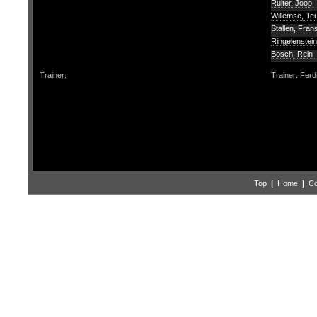
Ruiter, Joop
Willemse, T
Stallen, Fran
Ringelenstei
Bosch, Rein
Trainer:
Trainer: Ferdi
Top
|
Home
|
Co