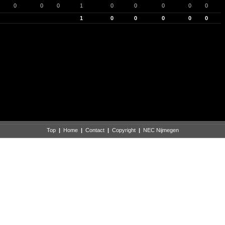
0
0
0
1
0
0
0
0
0
1
0
0
0
0
0
Top
|
Home
|
Contact
|
Copyright
|
NEC Nijmegen