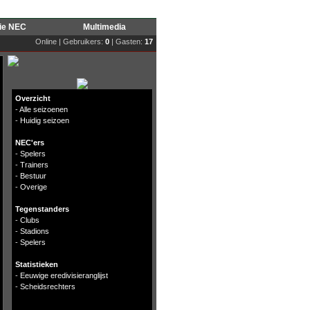
rie NEC
Multimedia
Online | Gebruikers:
0
| Gasten:
17
Overzicht
-
Alle seizoenen
-
Huidig seizoen
NEC'ers
-
Spelers
-
Trainers
-
Bestuur
-
Overige
Tegenstanders
-
Clubs
-
Stadions
-
Spelers
Statistieken
-
Eeuwige eredivisieranglijst
-
Scheidsrechters