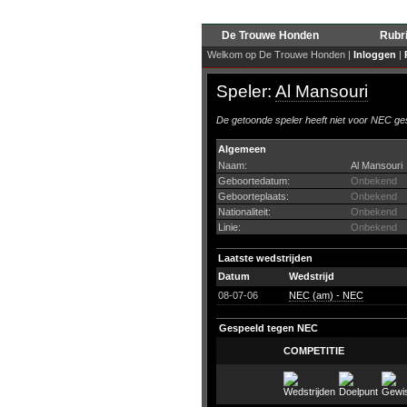
De Trouwe Honden
Rubr
Welkom op De Trouwe Honden |
Inloggen
|
Speler:
Al Mansouri
De getoonde speler heeft niet voor NEC ges
Algemeen
Naam:
Al Mansouri
Geboortedatum:
Onbekend
Geboorteplaats:
Onbekend
Nationaliteit:
Onbekend
Linie:
Onbekend
Laatste wedstrijden
Datum
Wedstrijd
08-07-06
NEC (am) - NEC
Gespeeld tegen NEC
COMPETITIE