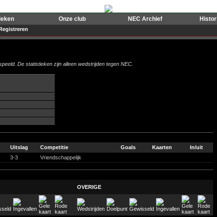
ieken
Onze club
NEC Archief
Histo
Registreren
peeld. De statistieken zijn alleen wedstrijden tegen NEC.
Uitslag
Competitie
Goals
Kaarten
In/uit
3-3
Vriendschappelijk
OVERIGE