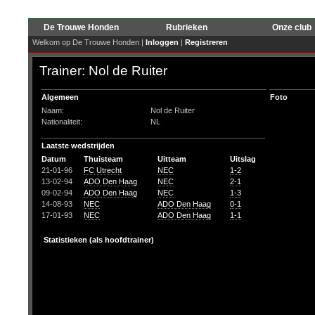
De Trouwe Honden
Rubrieken
Onze club
Welkom op De Trouwe Honden |
Inloggen
|
Registreren
Trainer: Nol de Ruiter
Algemeen
Foto
Naam:
Nol de Ruiter
Nationaliteit:
NL
Laatste wedstrijden
Datum
Thuisteam
Uitteam
Uitslag
21-01-96
FC Utrecht
NEC
1-2
13-02-94
ADO Den Haag
NEC
2-1
09-02-94
ADO Den Haag
NEC
1-3
14-08-93
NEC
ADO Den Haag
0-1
17-01-93
NEC
ADO Den Haag
1-1
Statistieken (als hoofdtrainer)