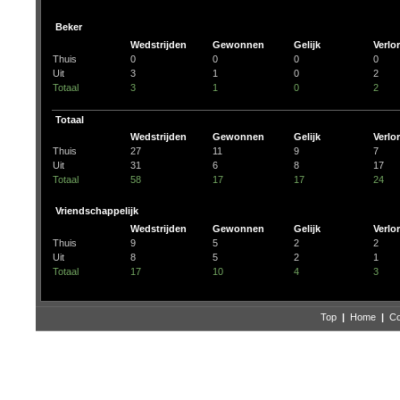
Beker
Wedstrijden
Gewonnen
Gelijk
Verlo
Thuis
0
0
0
0
Uit
3
1
0
2
Totaal
3
1
0
2
Totaal
Wedstrijden
Gewonnen
Gelijk
Verlo
Thuis
27
11
9
7
Uit
31
6
8
17
Totaal
58
17
17
24
Vriendschappelijk
Wedstrijden
Gewonnen
Gelijk
Verlo
Thuis
9
5
2
2
Uit
8
5
2
1
Totaal
17
10
4
3
Top
|
Home
|
Co