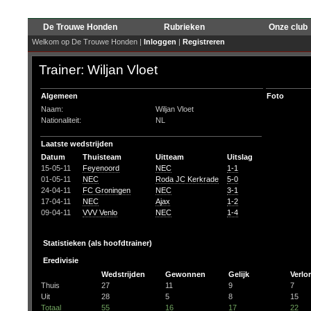
De Trouwe Honden
Rubrieken
Onze club
Welkom op De Trouwe Honden |
Inloggen
|
Registreren
Trainer: Wiljan Vloet
Algemeen
Foto
Naam:
Wiljan Vloet
Nationaliteit:
NL
Laatste wedstrijden
Datum
Thuisteam
Uitteam
Uitslag
15-05-11
Feyenoord
NEC
1-1
01-05-11
NEC
Roda JC Kerkrade
5-0
24-04-11
FC Groningen
NEC
3-1
17-04-11
NEC
Ajax
1-2
09-04-11
VVV Venlo
NEC
1-4
Statistieken (als hoofdtrainer)
Eredivisie
Wedstrijden
Gewonnen
Gelijk
Verlo
Thuis
27
11
9
7
Uit
28
5
8
15
Totaal
55
16
17
22