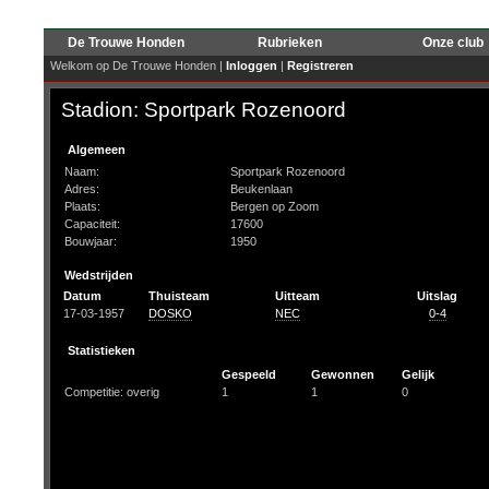
De Trouwe Honden
Rubrieken
Onze club
Welkom op De Trouwe Honden |
Inloggen
|
Registreren
Stadion: Sportpark Rozenoord
Algemeen
Naam:
Sportpark Rozenoord
Adres:
Beukenlaan
Plaats:
Bergen op Zoom
Capaciteit:
17600
Bouwjaar:
1950
Wedstrijden
Datum
Thuisteam
Uitteam
Uitslag
17-03-1957
DOSKO
NEC
0-4
Statistieken
Gespeeld
Gewonnen
Gelijk
Competitie: overig
1
1
0