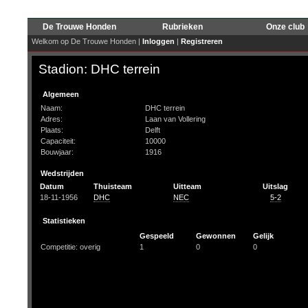
De Trouwe Honden
Rubrieken
Onze club
Welkom op De Trouwe Honden |
Inloggen
|
Registreren
Stadion: DHC terrein
Algemeen
Naam:
DHC terrein
Adres:
Laan van Vollering
Plaats:
Delft
Capaciteit:
10000
Bouwjaar:
1916
Wedstrijden
Datum
Thuisteam
Uitteam
Uitslag
18-11-1956
DHC
NEC
5-2
Statistieken
Gespeeld
Gewonnen
Gelijk
Competitie: overig
1
0
0