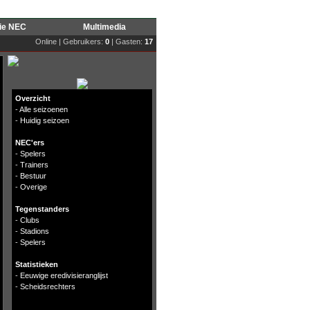
rie NEC
Multimedia
Online | Gebruikers:
0
| Gasten:
17
Overzicht
-
Alle seizoenen
-
Huidig seizoen
NEC'ers
-
Spelers
-
Trainers
-
Bestuur
-
Overige
Tegenstanders
-
Clubs
-
Stadions
-
Spelers
Statistieken
-
Eeuwige eredivisieranglijst
-
Scheidsrechters