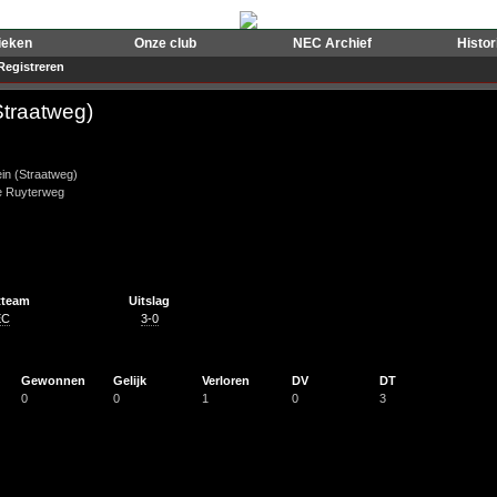
ieken
Onze club
NEC Archief
Histo
Registreren
Straatweg)
in (Straatweg)
e Ruyterweg
tteam
Uitslag
EC
3-0
Gewonnen
Gelijk
Verloren
DV
DT
0
0
1
0
3