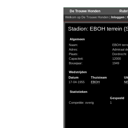
De Trouwe Honden
Rubr
Welkom op De Trouwe Honden |
Inloggen
|
Stadion: EBOH terrein (
Algemeen
Naam:
EBOH terre
Adres:
Admiraal d
Plaats:
Dordrecht
Capaciteit:
12000
Bouwjaar:
1949
Wedstrijden
Datum
Thuisteam
Ui
17-04-1955
EBOH
N
Statistieken
Gespeeld
Competitie: overig
1