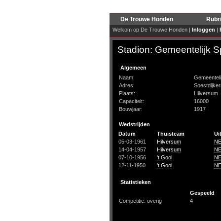
De Trouwe Honden
Rubr
Welkom op De Trouwe Honden |
Inloggen
|
Stadion: Gemeentelijk S
Algemeen
Naam:
Gemeenteli
Adres:
Soestdijke
Plaats:
Hilversum
Capaciteit:
16000
Bouwjaar:
1917
Wedstrijden
Datum
Thuisteam
Ui
05-03-1961
Hilversum
N
14-04-1957
Hilversum
N
07-10-1956
't Gooi
N
12-11-1950
't Gooi
N
Statistieken
Gespeeld
Competitie: overig
4