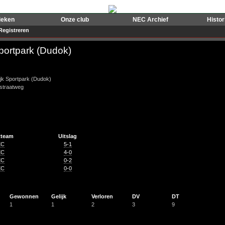
ieken
Onze club
NEC Archief
Histo
Registreren
portpark (Dudok)
jk Sportpark (Dudok)
rstraatweg
tteam
Uitslag
EC
5-1
EC
4-0
EC
0-2
EC
0-0
Gewonnen
Gelijk
Verloren
DV
DT
1
1
2
3
9