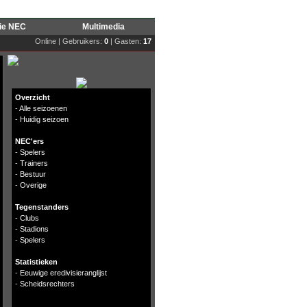
rie NEC
Multimedia
Online | Gebruikers:
0
| Gasten:
17
Overzicht
-
Alle seizoenen
-
Huidig seizoen
NEC'ers
-
Spelers
-
Trainers
-
Bestuur
-
Overige
Tegenstanders
-
Clubs
-
Stadions
-
Spelers
Statistieken
-
Eeuwige eredivisieranglijst
-
Scheidsrechters