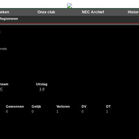
ieken
Onze club
NEC Archief
Histo
Registreren
n
rrein
tteam
Uitslag
EC
1-0
Gewonnen
Gelijk
Verloren
DV
DT
0
0
1
0
1