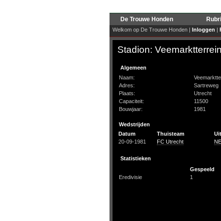
De Trouwe Honden
Rubr
Welkom op De Trouwe Honden |
Inloggen
|
Stadion: Veemarktterrei
Algemeen
Naam:
Veemarktte
Adres:
Sartreweg
Plaats:
Utrecht
Capaciteit:
11500
Bouwjaar:
1981
Wedstrijden
Datum
Thuisteam
Ui
20-09-1981
FC Utrecht
N
Statistieken
Gespeeld
Eredivisie
1