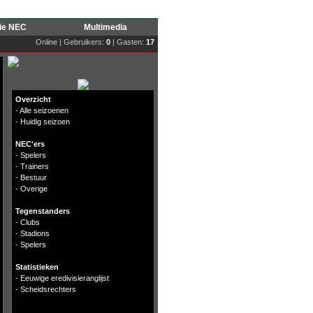
rie NEC
Multimedia
Online | Gebruikers:
0
| Gasten:
17
Overzicht
-
Alle seizoenen
-
Huidig seizoen
NEC'ers
-
Spelers
-
Trainers
-
Bestuur
-
Overige
Tegenstanders
-
Clubs
-
Stadions
-
Spelers
Statistieken
-
Eeuwige eredivisieranglijst
-
Scheidsrechters