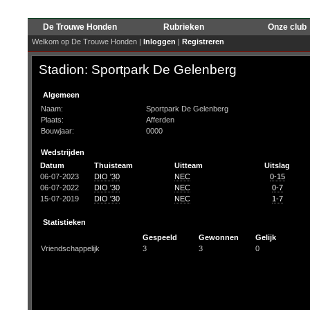
De Trouwe Honden
Rubrieken
Onze club
Welkom op De Trouwe Honden |
Inloggen
|
Registreren
Stadion: Sportpark De Gelenberg
Algemeen
Naam:
Sportpark De Gelenberg
Plaats:
Afferden
Bouwjaar:
0000
Wedstrijden
Datum
Thuisteam
Uitteam
Uitslag
06-07-2023
DIO '30
NEC
0-15
06-07-2022
DIO '30
NEC
0-7
15-07-2019
DIO '30
NEC
1-7
Statistieken
Gespeeld
Gewonnen
Gelijk
Vriendschappelijk
3
3
0