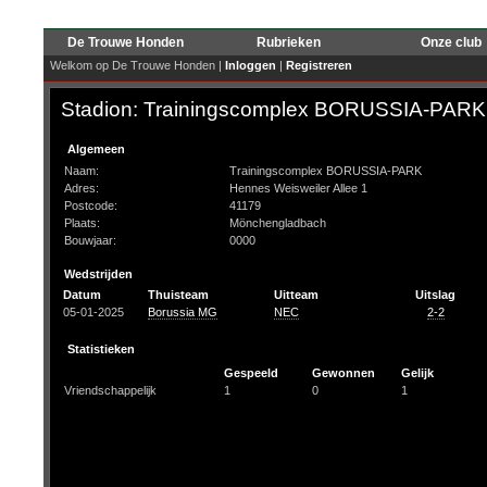
De Trouwe Honden
Rubrieken
Onze club
Welkom op De Trouwe Honden |
Inloggen
|
Registreren
Stadion: Trainingscomplex BORUSSIA-PARK
Algemeen
Naam:
Trainingscomplex BORUSSIA-PARK
Adres:
Hennes Weisweiler Allee 1
Postcode:
41179
Plaats:
Mönchengladbach
Bouwjaar:
0000
Wedstrijden
Datum
Thuisteam
Uitteam
Uitslag
05-01-2025
Borussia MG
NEC
2-2
Statistieken
Gespeeld
Gewonnen
Gelijk
Vriendschappelijk
1
0
1