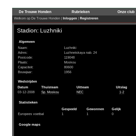
De Trouwe Honden
Rubrieken
Onze club
Welkom op De Trouwe Honden |
Inloggen
|
Registreren
Stadion: Luzhniki
Algemeen
Naam:
Luzhniki
Adres:
Luzhnetskaya nab. 24
Postcode:
119048
Plaats:
Moskou
Capaciteit:
80600
Bouwjaar:
1956
Wedstrijden
Datum
Thuisteam
Uitteam
Uitslag
03-12-2008
Sp. Moskou
NEC
1-2
Statistieken
Gespeeld
Gewonnen
Gelijk
Europees voetbal
1
1
0
Google maps