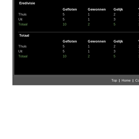
Eredivisie
Gefloten
Gewonnen
Gelijk
Thuis
5
1
2
Uit
5
1
3
Totaal
10
2
5
Totaal
Gefloten
Gewonnen
Gelijk
Thuis
5
1
2
Uit
5
1
3
Totaal
10
2
5
Top
|
Home
|
Co