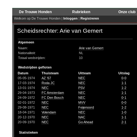
De Trouwe Honden
Rubrieken
Onze club
Welkom op De Trouwe Honden |
Inloggen
|
Registreren
Scheidsrechter: Arie van Gemert
Algemeen
Naam:
Arie van Gemert
Nationaliteit:
NL
Totaal wedstrijden:
10
Wedstrijden gefloten
Datum
Thuisteam
Uitteam
Uitslag
05-05-1974
AZ '67
NEC
0-0
17-03-1974
Roda JC
NEC
1-1
13-01-1974
NEC
PSV
1-2
29-04-1973
FC Amsterdam
NEC
1-1
24-09-1972
FC Den Bosch
NEC
0-1
02-01-1972
NEC
MVV
0-0
29-08-1971
NEC
Feijenoord
1-2
18-04-1971
Volendam
NEC
1-0
20-12-1970
NEC
NAC
1-1
20-09-1970
NEC
Go Ahead
2-1
Statistieken