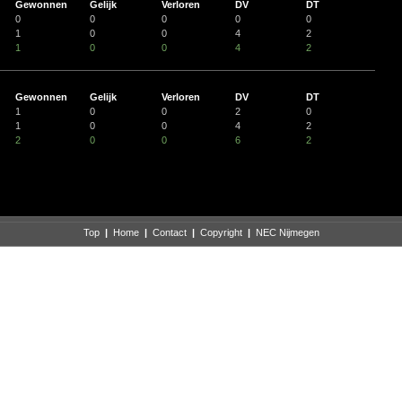
Gewonnen
Gelijk
Verloren
DV
DT
0
0
0
0
0
1
0
0
4
2
1
0
0
4
2
Gewonnen
Gelijk
Verloren
DV
DT
1
0
0
2
0
1
0
0
4
2
2
0
0
6
2
Top
|
Home
|
Contact
|
Copyright
|
NEC Nijmegen