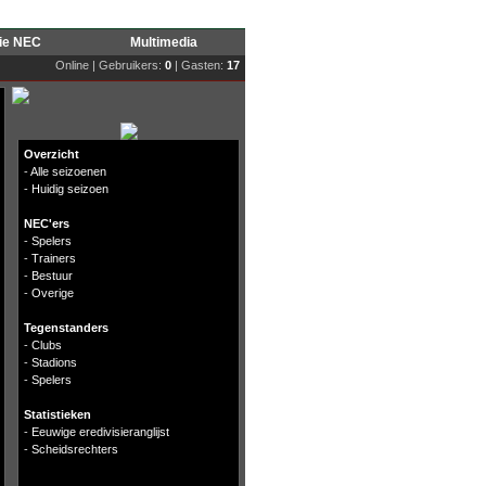
rie NEC
Multimedia
Online | Gebruikers:
0
| Gasten:
17
Overzicht
-
Alle seizoenen
-
Huidig seizoen
NEC'ers
-
Spelers
-
Trainers
-
Bestuur
-
Overige
Tegenstanders
-
Clubs
-
Stadions
-
Spelers
Statistieken
-
Eeuwige eredivisieranglijst
-
Scheidsrechters