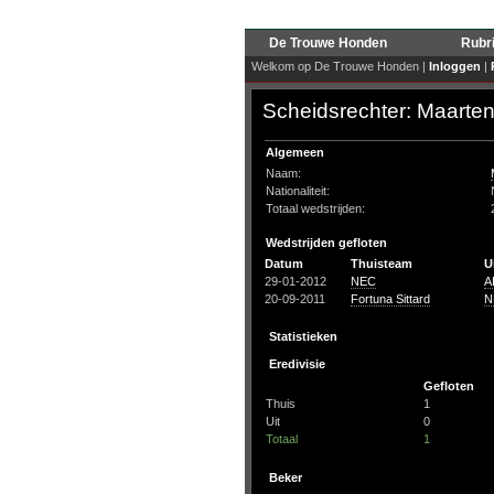
De Trouwe Honden
Rubr
Welkom op De Trouwe Honden |
Inloggen
|
Scheidsrechter: Maarten
Algemeen
Naam:
Nationaliteit:
Totaal wedstrijden:
Wedstrijden gefloten
Datum
Thuisteam
U
29-01-2012
NEC
A
20-09-2011
Fortuna Sittard
N
Statistieken
Eredivisie
Gefloten
Thuis
1
Uit
0
Totaal
1
Beker