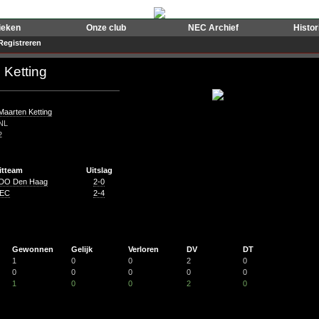
ieken
Onze club
NEC Archief
Histo
Registreren
 Ketting
Maarten Ketting
NL
2
itteam
Uitslag
DO Den Haag
2-0
EC
2-4
Gewonnen
Gelijk
Verloren
DV
DT
1
0
0
2
0
0
0
0
0
0
1
0
0
2
0