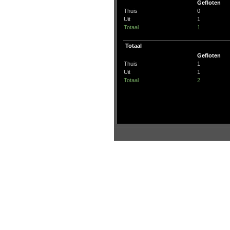
Gefloten
Thuis
0
Uit
1
Totaal
1
Totaal
Gefloten
Thuis
1
Uit
1
Totaal
2