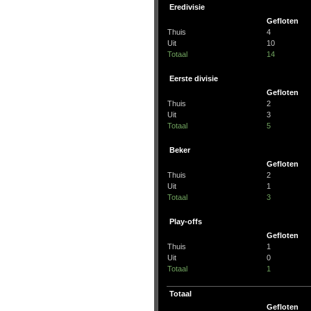
Eredivisie
Gefloten
Thuis
4
Uit
10
Totaal
14
Eerste divisie
Gefloten
Thuis
2
Uit
3
Totaal
5
Beker
Gefloten
Thuis
2
Uit
1
Totaal
3
Play-offs
Gefloten
Thuis
1
Uit
0
Totaal
1
Totaal
Gefloten