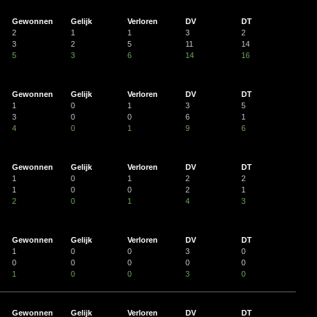
Gewonnen
Gelijk
Verloren
DV
DT
2
1
1
3
2
3
2
5
11
14
5
3
6
14
16
Gewonnen
Gelijk
Verloren
DV
DT
1
0
1
3
5
3
0
0
6
1
4
0
1
9
6
Gewonnen
Gelijk
Verloren
DV
DT
1
0
1
2
2
1
0
0
2
1
2
0
1
4
3
Gewonnen
Gelijk
Verloren
DV
DT
1
0
0
3
0
0
0
0
0
0
1
0
0
3
0
Gewonnen
Gelijk
Verloren
DV
DT