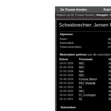
De Trouwe Honden
Rubr
Welkom op De Trouwe Honden |
Inloggen
|
Scheidsrechter: Jeroen
Algemeen
Naam:
Je
Nationaliteit:
N
Totaal wedstrijden:
24
Wedstrijden gefloten
laat alle wedstrijde
Datum
Thuisteam
U
18-07-2026
NEC
A
02-05-2026
NEC
Te
21-02-2026
Ajax
N
04-02-2026
NEC
F
31-08-2024
Fortuna Sittard
N
09-02-2024
RKC Waalwijk
N
06-12-2023
AZ
N
23-04-2022
NEC
A
19-01-2022
FC Groningen
N
20-11-2021
AZ
N
Statistieken