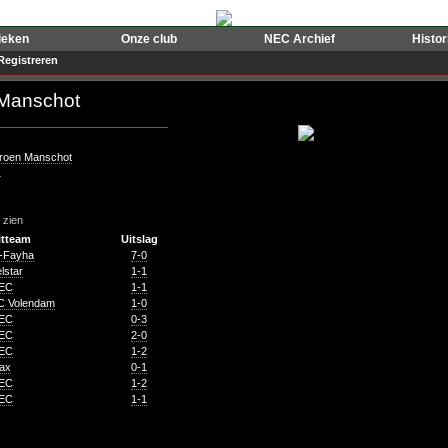
ieken
Onze club
NEC Archief
Histo
Registreren
 Manschot
roen Manschot
L
n zien
itteam
Uitslag
l-Fayha
7-0
lstar
1-1
EC
1-1
C Volendam
1-0
EC
0-3
EC
2-0
EC
1-2
jax
0-1
EC
1-2
EC
1-1