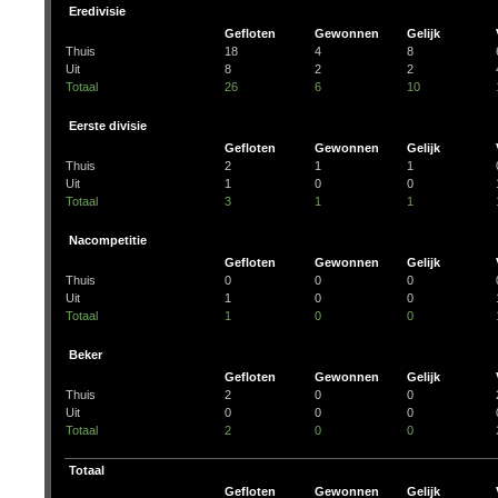
Eredivisie
Gefloten
Gewonnen
Gelijk
Thuis
18
4
8
Uit
8
2
2
Totaal
26
6
10
Eerste divisie
Gefloten
Gewonnen
Gelijk
Thuis
2
1
1
Uit
1
0
0
Totaal
3
1
1
Nacompetitie
Gefloten
Gewonnen
Gelijk
Thuis
0
0
0
Uit
1
0
0
Totaal
1
0
0
Beker
Gefloten
Gewonnen
Gelijk
Thuis
2
0
0
Uit
0
0
0
Totaal
2
0
0
Totaal
Gefloten
Gewonnen
Gelijk