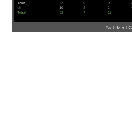
Thuis
22
5
9
Uit
10
2
2
Totaal
32
7
11
Top
|
Home
|
Co