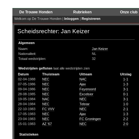
De Trouwe Honden
Rubrieken
Onze club
Welkom op De Trouwe Honden |
Inloggen
|
Registreren
Scheidsrechter: Jan Keizer
Algemeen
Naam:
Jan Keizer
Nationaliteit:
NL
Totaal wedstrijden:
32
Wedstrijden gefloten
laat alle wedstrijden zien
Datum
Thuisteam
Uitteam
Uitslag
02-04-1988
NEC
NAC
1-1
07-05-1986
NEC
Ajax
1-3
09-04-1986
NEC
Feyenoord
3-1
28-08-1985
NEC
Excelsior
0-1
19-05-1984
NAC
NEC
3-1
28-04-1984
NEC
Telstar
1-0
22-10-1983
FC VVV
NEC
2-1
17-05-1983
NEC
Ajax
1-3
23-04-1983
NEC
FC Groningen
2-2
15-01-1983
AZ '67
NEC
2-0
Statistieken