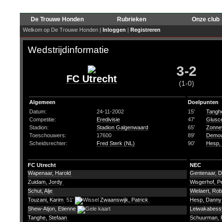
De Trouwe Honden
Rubrieken
Onze club
Welkom op De Trouwe Honden |
Inloggen
|
Registreren
Wedstrijdinformatie
3-2
FC Utrecht
(1-0)
Algemeen
Doelpunten
Datum:
24-11-2002
15'
Tanghe
Competitie:
Eredivisie
47'
Glusce
Stadion:
Stadion Galgenwaard
65'
Zonnev
Toeschouwers:
17600
89'
Demou
Scheidsrechter:
Fred Sterk (NL)
90'
Hesp,
FC Utrecht
NEC
Wapenaar, Harold
Gentenaar, 
Zuidam, Jordy
Wisgerhof, P
Schut, Alje
Wielaert, Ro
Touzani, Karim
51'
Zwaanswijk, Patrick
Hesp, Dann
Shew-Atjon, Etienne
Leiwakabessy
Tanghe, Stefaan
Schuurman, 