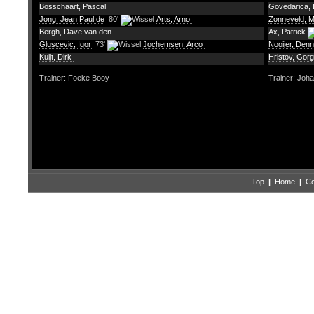
Bosschaart, Pascal
Govedarica,
Jong, Jean Paul de
80'
Arts, Arno
Zonneveld, 
Bergh, Dave van den
Ax, Patrick
Gluscevic, Igor
73'
Jochemsen, Arco
Nooijer, Denn
Kuijt, Dirk
Hristov, Gorg
Trainer: Foeke Booy
Trainer: Joh
Top
|
Home
|
Co