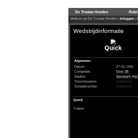
De Trouwe Honden
Rubr
Welkom op De Trouwe Honden |
Inloggen
|
Wedstrijdinformatie
Quick
Algemeen
Datum:
27-01-1935
Competitie:
Oost 2B
Stadion:
Sportpark Ha
Toeschouwers:
Onbekend
Scheidsrechter:
Onbekend
Quick
Trainer: