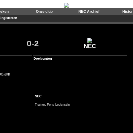
ieken
Onze club
NEC Archief
Histo
Registreren
0-2
NEC
Doelpunten
zekamp
NEC
Trainer: Fons Lodenstijn