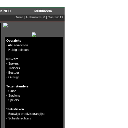
rie NEC
Multimedia
Online | Gebruikers:
0
| Gasten:
17
Overzicht
-
Alle seizoenen
-
Huidig seizoen
NEC'ers
-
Spelers
-
Trainers
-
Bestuur
-
Overige
Tegenstanders
-
Clubs
-
Stadions
-
Spelers
Statistieken
-
Eeuwige eredivisieranglijst
-
Scheidsrechters