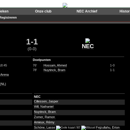
ieken
Onze club
NEC Archief
Histo
Registreren
1-1
NEC
(0-0)
Doelpunten
18:45
76'
Hossam, Ahmed
1-0
78'
Nuytinck, Bram
1-1
f Arena
(NL)
NEC
Cillessen, Jasper
Will, Nathaniel
Nuytinck, Bram
Zomer, Ramon
Amieux, Rémy
Schöne, Lasse
90'
Fejzullahu, Erton