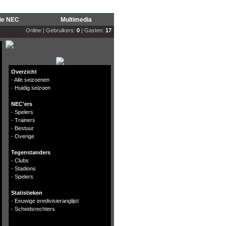
rie NEC
Multimedia
Online | Gebruikers:
0
| Gasten:
17
Overzicht
-
Alle seizoenen
-
Huidig seizoen
NEC'ers
-
Spelers
-
Trainers
-
Bestuur
-
Overige
Tegenstanders
-
Clubs
-
Stadions
-
Spelers
Statistieken
-
Eeuwige eredivisieranglijst
-
Scheidsrechters