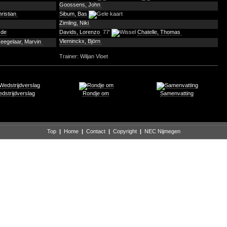
Goossens, John
hristian
Sibum, Bas
Zimling, Niki
 de
Davids, Lorenzo
77'
Chatelle, Thomas
Vleminckx, Björn
eegelaar, Marvin
Trainer: Wiljan Vloet
dstrijdverslag
Rondje om
Samenvatting
Top
|
Home
|
Contact
|
Copyright
|
NEC Nijmegen