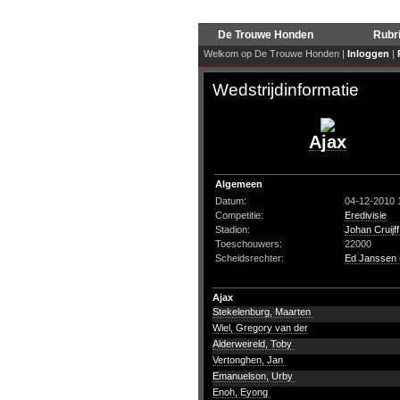
De Trouwe Honden
Rubr
Welkom op De Trouwe Honden |
Inloggen
|
Wedstrijdinformatie
Ajax
Algemeen
Datum:
04-12-2010 
Competitie:
Eredivisie
Stadion:
Johan Cruijf
Toeschouwers:
22000
Scheidsrechter:
Ed Janssen 
Ajax
Stekelenburg, Maarten
Wiel, Gregory van der
Alderweireld, Toby
Vertonghen, Jan
Emanuelson, Urby
Enoh, Eyong