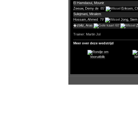
El Hamdaoui, Mounir
Zeeuw, Demy de
85'
Eriksen, C
Sulejmani, Miralem
Hossam, Ahmed
79'
Jong, Siem
�zbiliz, Aras
60'
Z
Trainer: Martin Jol
Meer over deze wedstrijd
Vooruitblik
We