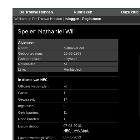
De Trouwe Honden
Rubrieken
Onze club
Welkom op De Trouwe Honden |
Inloggen
|
Registreren
Speler:
Nathaniel Will
Algemeen
Naam:
Nathaniel Will
Geboortedatum:
16-02-1989
Geboorteplaats:
Lelystad
Nationaliteit:
NL
Linie:
Rechtsback
In dienst van NEC
Officiële wedstrijden:
70
Goals:
1
Gewisseld:
17
Ingevallen:
5
Gele kaarten:
11
Rode kaarten:
1
07-08-2010
Datum debuut:
NEC - VVV Venlo
05-05-2013
Laatste wedstrijd NEC: