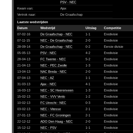
PSV - NEC
Kwam van:
Ajax
Vertrok naar:
De Graafschap
Laatste wedstrijden
Datum
Wedstrijd
Uitslag
Competitie
07-02-16
De Graafschap - NEC
1-1
Eredivisie
07-11-15
NEC - De Graafschap
2-0
Eredivisie
28-09-14
De Graafschap - NEC
0-2
Eerste divisie
05-05-13
PSV - NEC
4-2
Eredivisie
28-04-13
FC Twente - NEC
5-2
Eredivisie
21-04-13
NEC - PEC Zwolle
1-3
Eredivisie
13-04-13
NAC Breda - NEC
2-0
Eredivisie
07-04-13
NEC - AZ
1-1
Eredivisie
31-03-13
Ajax - NEC
4-1
Eredivisie
16-03-13
NEC - SC Heerenveen
1-3
Eredivisie
15-02-13
NEC - VVV Venlo
1-2
Eredivisie
10-02-13
FC Utrecht - NEC
0-3
Eredivisie
03-02-13
NEC - Vitesse
2-1
Eredivisie
27-01-13
NEC - FC Groningen
2-1
Eredivisie
22-12-12
ADO Den Haag - NEC
2-0
Eredivisie
15-12-12
NEC - PSV
1-1
Eredivisie