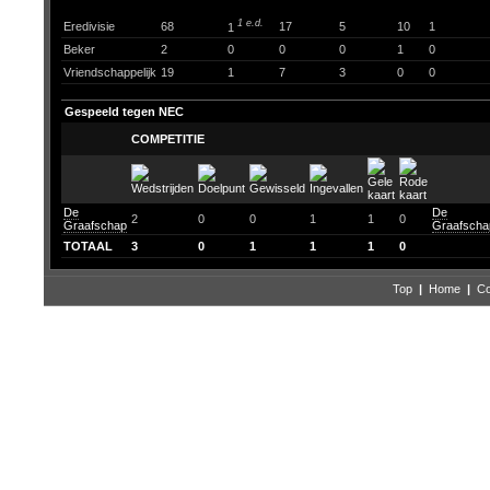
1 e.d.
Eredivisie
68
17
5
10
1
1
Beker
2
0
0
0
1
0
Vriendschappelijk
19
1
7
3
0
0
Gespeeld tegen NEC
COMPETITIE
De
De
2
0
0
1
1
0
Graafschap
Graafscha
TOTAAL
3
0
1
1
1
0
Top
|
Home
|
Co