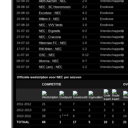
02-09-10
Alem Aachen - NEC
2-0
Vriendschappelijk
28-08-10
NEC - SC Heerenveen
2-2
Eredivisie
20-08-10
Excelsior - NEC
4-2
Eredivisie
15-08-10
Willem II - NEC
3-5
Eredivisie
07-08-10
NEC - VVV Venlo
1-0
Eredivisie
31-07-10
NEC - Ergotelis
0-2
Vriendschappelijk
27-07-10
NEC - Cracovia
1-1
Vriendschappelijk
19-07-10
Hibernian FC - NEC
1-0
Vriendschappelijk
17-07-10
RW Ahlen - NEC
1-2
Vriendschappelijk
11-07-10
OSC - NEC
0-12
Vriendschappelijk
08-07-10
Alverna - NEC
0-7
Vriendschappelijk
03-07-10
NEC (am) - NEC
1-2
Vriendschappelijk
Officiële wedstrijden voor NEC per seizoen
COMPETITIE
OV
2011-2012
21
0
7
3
1
0
6
2012-2013
19
0
4
2
2
1
1
1 e.d.
2010-2011
28
6
0
7
0
14
1
TOTAAL
68
1
17
5
10
1
21