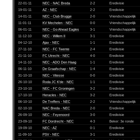
22-01-11
NEC - NAC Breda
2-2
Eredivisie
19-01-11
AZ - NEC
2-2
Eredivisie
14-01-11
NEC - Club Brugge
2-0
Vriendschappelijk
11-01-11
KV Mechelen - NEC
0-0
Vriendschappelijk
06-01-11
NEC - Go Ahead Eagles
3-1
Vriendschappelijk
11-12-10
NEC - Willem II
3-1
Eredivisie
04-12-10
Ajax - NEC
1-1
Eredivisie
27-11-10
NEC - FC Twente
2-4
Eredivisie
21-11-10
FC Utrecht - NEC
4-0
Eredivisie
14-11-10
NEC - ADO Den Haag
1-1
Eredivisie
06-11-10
De Graafschap - NEC
1-4
Eredivisie
31-10-10
NEC - Vitesse
0-0
Eredivisie
26-10-10
Roda JC K'de - NEC
1-1
Eredivisie
23-10-10
NEC - FC Groningen
3-2
Eredivisie
17-10-10
Heracles - NEC
3-2
Eredivisie
06-10-10
De Treffers - NEC
2-2
Vriendschappelijk
02-10-10
NAC Breda - NEC
2-0
Eredivisie
26-09-10
NEC - Feyenoord
3-0
Eredivisie
23-09-10
FC Dordrecht - NEC
4-3
Beker: 3e ronde
19-09-10
NEC - AZ
0-1
Eredivisie
11-09-10
PSV - NEC
3-1
Eredivisie