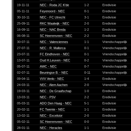
19-11-11
NEC - Roda JC K'de
1-2
Eredivisie
05-11-11
Feyenoord - NEC
0-1
Eredivisie
30-10-11
NEC - FC Utrecht
3-1
Eredivisie
25-09-11
RKC Waalwijk - NEC
2-0
Eredivisie
16-09-11
NEC - NAC Breda
1-2
Eredivisie
06-08-11
SC Heerenveen - NEC
2-2
Eredivisie
30-07-11
NEC - Valenciennes
1-1
Vriendschappelijk
27-07-11
NEC - R. Mallorca
0-1
Vriendschappelijk
23-07-11
FC Eindhoven - NEC
0-1
Vriendschappelijk
13-07-11
Oud H.Leuven - NEC
0-2
Vriendschappelijk
05-07-11
AWC - NEC
0-7
Vriendschappelijk
02-07-11
Beuningse B. - NEC
0-11
Vriendschappelijk
09-04-11
VVV Venlo - NEC
1-4
Eredivisie
24-03-11
NEC - Alem Aachen
2-0
Vriendschappelijk
19-03-11
NEC - De Graafschap
1-0
Eredivisie
13-03-11
NEC - PSV
2-2
Eredivisie
05-03-11
ADO Den Haag - NEC
5-1
Eredivisie
20-02-11
FC Twente - NEC
1-1
Eredivisie
13-02-11
NEC - Excelsior
2-0
Eredivisie
05-02-11
SC Heerenveen - NEC
0-0
Eredivisie
28-01-11
NEC - Heracles
1-1
Eredivisie