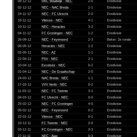
08-12-12
RKC Waalwijk - NEC
2-0
Eredivisie
02-12-12
NEC - NAC Breda
1-1
Eredivisie
24-11-12
NEC - FC Utrecht
2-0
Eredivisie
18-11-12
Vitesse - NEC
4-1
Eredivisie
10-11-12
NEC - Heracles
3-2
Eredivisie
04-11-12
FC Groningen - NEC
1-2
Eredivisie
26-09-12
NEC - Feyenoord
2-3
Beker: 2e ronde
06-05-12
Heracles - NEC
1-2
Eredivisie
02-05-12
NEC - AZ
1-1
Eredivisie
22-04-12
PSV - NEC
2-1
Eredivisie
10-04-12
Excelsior - NEC
0-2
Eredivisie
01-04-12
NEC - De Graafschap
2-0
Eredivisie
24-03-12
NAC Breda - NEC
1-1
Eredivisie
17-03-12
VVV Venlo - NEC
0-2
Eredivisie
11-03-12
NEC - FC Twente
3-1
Eredivisie
04-03-12
FC Utrecht - NEC
0-0
Eredivisie
25-02-12
NEC - FC Groningen
4-0
Eredivisie
05-02-12
NEC - Feyenoord
0-2
Eredivisie
22-01-12
Vitesse - NEC
0-1
Eredivisie
10-12-11
FC Twente - NEC
2-0
Eredivisie
03-12-11
FC Groningen - NEC
3-3
Eredivisie
27-11-11
NEC - Ajax
0-3
Eredivisie