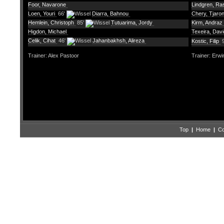
Foor, Navarone
Lindgren, R
Loen, Youri
66'
Diarra, Bahnou
Chery, Tjaro
Hemlein, Christoph
85'
Tutuarima, Jordy
Kirm, Andraz
Higdon, Michael
Texeira, Dav
Celik, Cihat
46'
Jahanbakhsh, Alireza
Kostic, Filip
9
Trainer: Alex Pastoor
Trainer: Erwi
Top
|
Home
|
Co