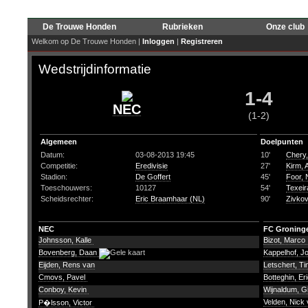
De Trouwe Honden
Rubrieken
Onze club
Welkom op De Trouwe Honden |
Inloggen
|
Registreren
Wedstrijdinformatie
1-4
NEC
(1-2)
Algemeen
Doelpunten
Datum:
03-08-2013 19:45
10'
Chery,
Competitie:
Eredivisie
27'
Kirm, 
Stadion:
De Goffert
45'
Foor,
Toeschouwers:
10127
54'
Texeir
Scheidsrechter:
Eric Braamhaar (NL)
90'
Zivkov
NEC
FC Groning
Johnsson, Kalle
Bizot, Marco
Bovenberg, Daan
Kappelhof, 
Eijden, Rens van
Letschert, T
Cmovs, Pavel
Botteghin, Er
Conboy, Kevin
Wijnaldum, G
Velden, Nick 
P�lsson, Victor