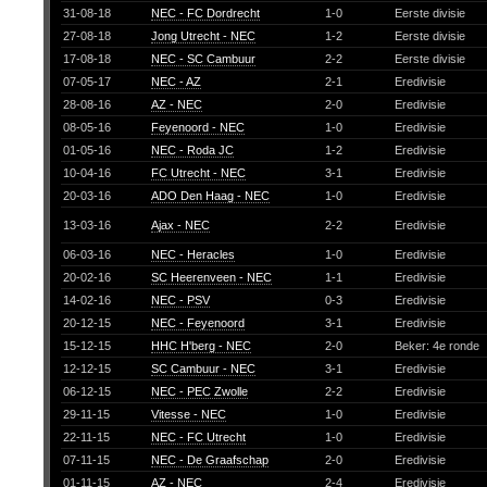
31-08-18
NEC - FC Dordrecht
1-0
Eerste divisie
27-08-18
Jong Utrecht - NEC
1-2
Eerste divisie
17-08-18
NEC - SC Cambuur
2-2
Eerste divisie
07-05-17
NEC - AZ
2-1
Eredivisie
28-08-16
AZ - NEC
2-0
Eredivisie
08-05-16
Feyenoord - NEC
1-0
Eredivisie
01-05-16
NEC - Roda JC
1-2
Eredivisie
10-04-16
FC Utrecht - NEC
3-1
Eredivisie
20-03-16
ADO Den Haag - NEC
1-0
Eredivisie
13-03-16
Ajax - NEC
2-2
Eredivisie
06-03-16
NEC - Heracles
1-0
Eredivisie
20-02-16
SC Heerenveen - NEC
1-1
Eredivisie
14-02-16
NEC - PSV
0-3
Eredivisie
20-12-15
NEC - Feyenoord
3-1
Eredivisie
15-12-15
HHC H'berg - NEC
2-0
Beker: 4e ronde
12-12-15
SC Cambuur - NEC
3-1
Eredivisie
06-12-15
NEC - PEC Zwolle
2-2
Eredivisie
29-11-15
Vitesse - NEC
1-0
Eredivisie
22-11-15
NEC - FC Utrecht
1-0
Eredivisie
07-11-15
NEC - De Graafschap
2-0
Eredivisie
01-11-15
AZ - NEC
2-4
Eredivisie