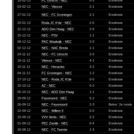
10-02-13
FC Utrecht - NEC
0-3
Eredivisie
03-02-13
NEC - Vitesse
2-1
Eredivisie
27-01-13
NEC - FC Groningen
2-1
Eredivisie
20-01-13
Roda JC K'de - NEC
2-0
Eredivisie
22-12-12
ADO Den Haag - NEC
2-0
Eredivisie
15-12-12
NEC - PSV
1-1
Eredivisie
08-12-12
RKC Waalwijk - NEC
2-0
Eredivisie
02-12-12
NEC - NAC Breda
1-1
Eredivisie
24-11-12
NEC - FC Utrecht
2-0
Eredivisie
18-11-12
Vitesse - NEC
4-1
Eredivisie
10-11-12
NEC - Heracles
3-2
Eredivisie
04-11-12
FC Groningen - NEC
1-2
Eredivisie
27-10-12
NEC - Roda JC K'de
0-0
Eredivisie
20-10-12
AZ - NEC
0-2
Eredivisie
05-10-12
NEC - ADO Den Haag
1-1
Eredivisie
29-09-12
Feyenoord - NEC
5-1
Eredivisie
26-09-12
NEC - Feyenoord
2-3
Beker: 2e ronde
22-09-12
NEC - Willem II
0-0
Eredivisie
15-09-12
VVV Venlo - NEC
2-2
Eredivisie
01-09-12
PEC Zwolle - NEC
0-4
Eredivisie
26-08-12
NEC - FC Twente
1-3
Eredivisie