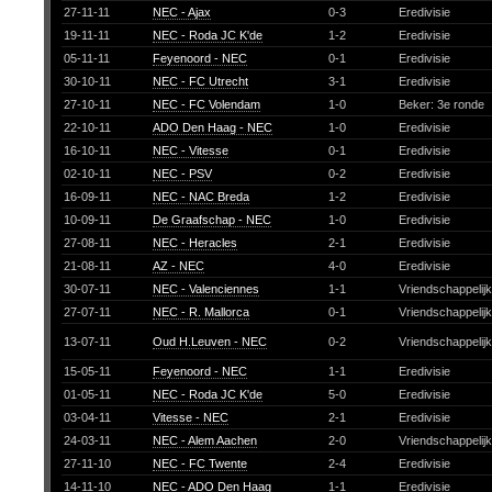
27-11-11
NEC - Ajax
0-3
Eredivisie
19-11-11
NEC - Roda JC K'de
1-2
Eredivisie
05-11-11
Feyenoord - NEC
0-1
Eredivisie
30-10-11
NEC - FC Utrecht
3-1
Eredivisie
27-10-11
NEC - FC Volendam
1-0
Beker: 3e ronde
22-10-11
ADO Den Haag - NEC
1-0
Eredivisie
16-10-11
NEC - Vitesse
0-1
Eredivisie
02-10-11
NEC - PSV
0-2
Eredivisie
16-09-11
NEC - NAC Breda
1-2
Eredivisie
10-09-11
De Graafschap - NEC
1-0
Eredivisie
27-08-11
NEC - Heracles
2-1
Eredivisie
21-08-11
AZ - NEC
4-0
Eredivisie
30-07-11
NEC - Valenciennes
1-1
Vriendschappelij
27-07-11
NEC - R. Mallorca
0-1
Vriendschappelij
13-07-11
Oud H.Leuven - NEC
0-2
Vriendschappelij
15-05-11
Feyenoord - NEC
1-1
Eredivisie
01-05-11
NEC - Roda JC K'de
5-0
Eredivisie
03-04-11
Vitesse - NEC
2-1
Eredivisie
24-03-11
NEC - Alem Aachen
2-0
Vriendschappelij
27-11-10
NEC - FC Twente
2-4
Eredivisie
14-11-10
NEC - ADO Den Haag
1-1
Eredivisie