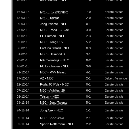
20-03-15
MVV Maastr. - NEC
1-4
Eerste divisie
16-03-15
NEC - FC Volendam
7-0
Eerste divisie
13-03-15
NEC - Telstar
2-0
Eerste divisie
09-03-15
Jong Twente - NEC
0-1
Eerste divisie
27-02-15
NEC - Roda JC K'de
3-0
Eerste divisie
13-02-15
FC Emmen - NEC
2-3
Eerste divisie
09-02-15
NEC - Jong PSV
5-2
Eerste divisie
06-02-15
Fortuna Sittard - NEC
0-3
Eerste divisie
01-02-15
NEC - Helmond S.
3-1
Eerste divisie
23-01-15
RKC Waalwijk - NEC
0-2
Eerste divisie
16-01-15
FC Eindhoven - NEC
3-0
Eerste divisie
21-12-14
NEC - MVV Maastr.
4-1
Eerste divisie
17-12-14
AZ - NEC
2-1
Beker: 4e ronde
12-12-14
Roda JC K'de - NEC
0-1
Eerste divisie
07-12-14
NEC - Achilles '29
6-2
Eerste divisie
01-12-14
Telstar - NEC
0-1
Eerste divisie
28-11-14
NEC - Jong Twente
5-1
Eerste divisie
24-11-14
Jong Ajax - NEC
1-1
Eerste divisie
09-11-14
NEC - VVV Venlo
2-1
Eerste divisie
02-11-14
Sparta Rotterdam - NEC
2-2
Eerste divisie