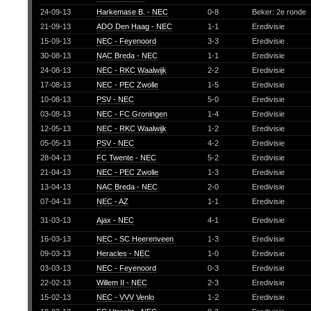
24-09-13
Harkemase B. - NEC
0-8
Beker: 2e ronde
21-09-13
ADO Den Haag - NEC
1-1
Eredivisie
15-09-13
NEC - Feyenoord
3-3
Eredivisie
30-08-13
NAC Breda - NEC
1-1
Eredivisie
24-08-13
NEC - RKC Waalwijk
2-2
Eredivisie
17-08-13
NEC - PEC Zwolle
1-5
Eredivisie
10-08-13
PSV - NEC
5-0
Eredivisie
03-08-13
NEC - FC Groningen
1-4
Eredivisie
12-05-13
NEC - RKC Waalwijk
1-2
Eredivisie
05-05-13
PSV - NEC
4-2
Eredivisie
28-04-13
FC Twente - NEC
5-2
Eredivisie
21-04-13
NEC - PEC Zwolle
1-3
Eredivisie
13-04-13
NAC Breda - NEC
2-0
Eredivisie
07-04-13
NEC - AZ
1-1
Eredivisie
31-03-13
Ajax - NEC
4-1
Eredivisie
16-03-13
NEC - SC Heerenveen
1-3
Eredivisie
09-03-13
Heracles - NEC
1-0
Eredivisie
03-03-13
NEC - Feyenoord
0-3
Eredivisie
22-02-13
Willem II - NEC
2-3
Eredivisie
15-02-13
NEC - VVV Venlo
1-2
Eredivisie