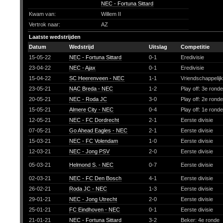
NEC - Fortuna Sittard
Kwam van:
Willem II
Vertrok naar:
AZ
Laatste wedstrijden
Datum
Wedstrijd
Uitslag
Competitie
15-05-22
NEC - Fortuna Sittard
0-1
Eredivisie
23-04-22
NEC - Ajax
0-1
Eredivisie
15-04-22
SC Heerenveen - NEC
1-1
Vriendschappelij
23-05-21
NAC Breda - NEC
1-2
Play off: 3e rond
20-05-21
NEC - Roda JC
3-0
Play off: 2e rond
15-05-21
Almere City - NEC
0-4
Play off: 1e rond
12-05-21
NEC - FC Dordrecht
2-1
Eerste divisie
07-05-21
Go Ahead Eagles - NEC
2-1
Eerste divisie
15-03-21
NEC - FC Volendam
1-0
Eerste divisie
12-03-21
NEC - Jong PSV
2-0
Eerste divisie
05-03-21
Helmond S. - NEC
0-7
Eerste divisie
02-03-21
NEC - FC Den Bosch
4-1
Eerste divisie
26-02-21
Roda JC - NEC
1-3
Eerste divisie
29-01-21
NEC - Jong Utrecht
2-0
Eerste divisie
25-01-21
FC Eindhoven - NEC
0-1
Eerste divisie
21-01-21
NEC - Fortuna Sittard
3-2
Beker: 4e ronde