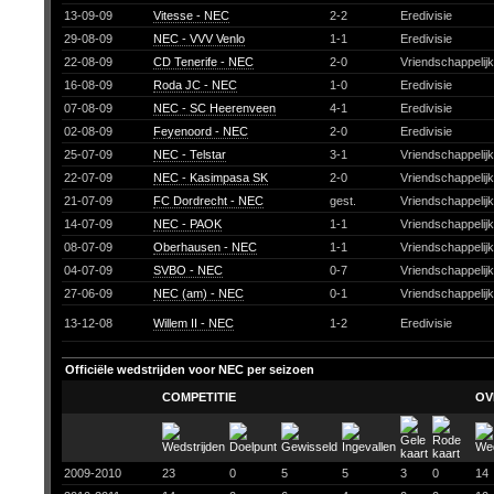
13-09-09
Vitesse - NEC
2-2
Eredivisie
29-08-09
NEC - VVV Venlo
1-1
Eredivisie
22-08-09
CD Tenerife - NEC
2-0
Vriendschappelij
16-08-09
Roda JC - NEC
1-0
Eredivisie
07-08-09
NEC - SC Heerenveen
4-1
Eredivisie
02-08-09
Feyenoord - NEC
2-0
Eredivisie
25-07-09
NEC - Telstar
3-1
Vriendschappelij
22-07-09
NEC - Kasimpasa SK
2-0
Vriendschappelij
21-07-09
FC Dordrecht - NEC
gest.
Vriendschappelij
14-07-09
NEC - PAOK
1-1
Vriendschappelij
08-07-09
Oberhausen - NEC
1-1
Vriendschappelij
04-07-09
SVBO - NEC
0-7
Vriendschappelij
27-06-09
NEC (am) - NEC
0-1
Vriendschappelij
13-12-08
Willem II - NEC
1-2
Eredivisie
Officiële wedstrijden voor NEC per seizoen
COMPETITIE
OV
2009-2010
23
0
5
5
3
0
14