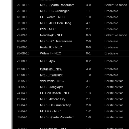
29-10-15
NEC - Sparta Rotterdam
4-0
Beker: 3e ronde
25-10-15
NEC - FC Groningen
1-1
Eredivisie
18-10-15
FC Twente - NEC
1-0
Eredivisie
03-10-15
NEC - ADO Den Haag
4-1
Eredivisie
26-09-15
PSV - NEC
2-1
Eredivisie
22-09-15
Noordwijk - NEC
0-3
Beker: 2e ronde
18-09-15
NEC - SC Heerenveen
2-0
Eredivisie
12-09-15
Roda JC - NEC
0-0
Eredivisie
28-08-15
Willem II - NEC
0-1
Eredivisie
22-08-15
NEC - Ajax
0-2
Eredivisie
16-08-15
Heracles - NEC
3-0
Eredivisie
12-08-15
NEC - Excelsior
1-0
Eredivisie
08-05-15
VVV Venlo - NEC
3-1
Eerste divisie
01-05-15
NEC - Jong Ajax
2-1
Eerste divisie
24-04-15
FC Den Bosch - NEC
1-3
Eerste divisie
19-04-15
NEC - Almere City
2-1
Eerste divisie
12-04-15
NEC - De Graafschap
2-0
Eerste divisie
06-04-15
FC Oss - NEC
1-2
Eerste divisie
03-04-15
NEC - Sparta Rotterdam
1-0
Eerste divisie