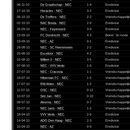
06-11-10
De Graafschap - NEC
1-4
Eredivisie
17-10-10
Heracles - NEC
3-2
Eredivisie
06-10-10
De Treffers - NEC
2-2
Vriendschappelij
02-10-10
NAC Breda - NEC
2-0
Eredivisie
26-09-10
NEC - Feyenoord
3-0
Eredivisie
23-09-10
FC Dordrecht - NEC
4-3
Beker: 3e ronde
19-09-10
NEC - AZ
0-1
Eredivisie
28-08-10
NEC - SC Heerenveen
2-2
Eredivisie
20-08-10
Excelsior - NEC
4-2
Eredivisie
15-08-10
Willem II - NEC
3-5
Eredivisie
07-08-10
NEC - VVV Venlo
1-0
Eredivisie
27-07-10
NEC - Cracovia
1-1
Vriendschappelij
19-07-10
Hibernian FC - NEC
1-0
Vriendschappelij
17-07-10
RW Ahlen - NEC
1-2
Vriendschappelij
11-07-10
OSC - NEC
0-12
Vriendschappelij
10-07-10
Sint Jan - NEC
0-10
Vriendschappelij
08-07-10
Alverna - NEC
0-7
Vriendschappelij
03-07-10
NEC (am) - NEC
1-2
Vriendschappelij
18-04-10
VVV Venlo - NEC
2-0
Eredivisie
14-04-10
ADO Den Haag - NEC
2-3
Eredivisie
10-04-10
NEC - AZ
0-0
Eredivisie