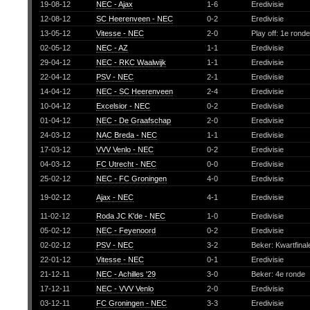
19-08-12
NEC - Ajax
1-6
Eredivisie
12-08-12
SC Heerenveen - NEC
0-2
Eredivisie
13-05-12
Vitesse - NEC
2-0
Play off: 1e rond
02-05-12
NEC - AZ
1-1
Eredivisie
29-04-12
NEC - RKC Waalwijk
1-1
Eredivisie
22-04-12
PSV - NEC
2-1
Eredivisie
14-04-12
NEC - SC Heerenveen
2-4
Eredivisie
10-04-12
Excelsior - NEC
0-2
Eredivisie
01-04-12
NEC - De Graafschap
2-0
Eredivisie
24-03-12
NAC Breda - NEC
1-1
Eredivisie
17-03-12
VVV Venlo - NEC
0-2
Eredivisie
04-03-12
FC Utrecht - NEC
0-0
Eredivisie
25-02-12
NEC - FC Groningen
4-0
Eredivisie
19-02-12
Ajax - NEC
4-1
Eredivisie
11-02-12
Roda JC K'de - NEC
1-0
Eredivisie
05-02-12
NEC - Feyenoord
0-2
Eredivisie
02-02-12
PSV - NEC
3-2
Beker: Kwartfina
22-01-12
Vitesse - NEC
0-1
Eredivisie
21-12-11
NEC - Achilles '29
3-0
Beker: 4e ronde
17-12-11
NEC - VVV Venlo
2-0
Eredivisie
03-12-11
FC Groningen - NEC
3-3
Eredivisie