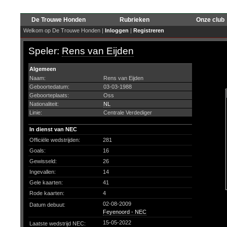
De Trouwe Honden
Rubrieken
Onze club
Welkom op De Trouwe Honden |
Inloggen
|
Registreren
Speler:
Rens van Eijden
Algemeen
Naam:
Rens van Eijden
Geboortedatum:
03-03-1988
Geboorteplaats:
Oss
Nationaliteit:
NL
Linie:
Centrale Verdediger
In dienst van NEC
Officiële wedstrijden:
281
Goals:
16
Gewisseld:
26
Ingevallen:
14
Gele kaarten:
41
Rode kaarten:
4
02-08-2009
Datum debuut:
Feyenoord - NEC
15-05-2022
Laatste wedstrijd NEC: