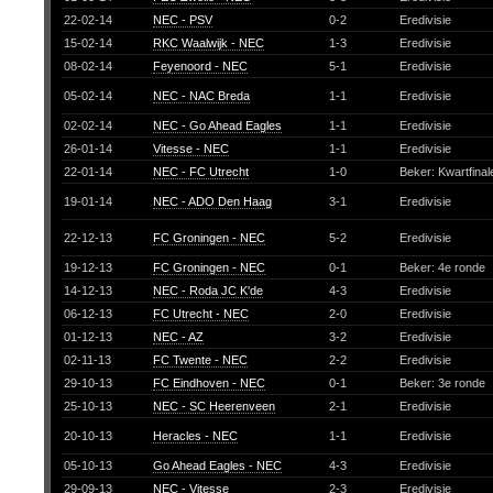
22-02-14
NEC - PSV
0-2
Eredivisie
15-02-14
RKC Waalwijk - NEC
1-3
Eredivisie
08-02-14
Feyenoord - NEC
5-1
Eredivisie
05-02-14
NEC - NAC Breda
1-1
Eredivisie
02-02-14
NEC - Go Ahead Eagles
1-1
Eredivisie
26-01-14
Vitesse - NEC
1-1
Eredivisie
22-01-14
NEC - FC Utrecht
1-0
Beker: Kwartfina
19-01-14
NEC - ADO Den Haag
3-1
Eredivisie
22-12-13
FC Groningen - NEC
5-2
Eredivisie
19-12-13
FC Groningen - NEC
0-1
Beker: 4e ronde
14-12-13
NEC - Roda JC K'de
4-3
Eredivisie
06-12-13
FC Utrecht - NEC
2-0
Eredivisie
01-12-13
NEC - AZ
3-2
Eredivisie
02-11-13
FC Twente - NEC
2-2
Eredivisie
29-10-13
FC Eindhoven - NEC
0-1
Beker: 3e ronde
25-10-13
NEC - SC Heerenveen
2-1
Eredivisie
20-10-13
Heracles - NEC
1-1
Eredivisie
05-10-13
Go Ahead Eagles - NEC
4-3
Eredivisie
29-09-13
NEC - Vitesse
2-3
Eredivisie