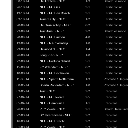
30-10-14
De Treffers - NEC
1-3
Beker: 3e ronde
26-10-14
NEC - FC Oss
3-1
Eerste divisie
19-10-14
NEC - FC Den Bosch
3-1
Eerste divisie
03-10-14
Almere City - NEC
1-2
Eerste divisie
28-09-14
De Graafschap - NEC
0-2
Eerste divisie
23-09-14
Ajax Amat. - NEC
2-2
Beker: 2e ronde
20-09-14
NEC - FC Emmen
4-0
Eerste divisie
13-09-14
NEC - RKC Waalwijk
1-0
Eerste divisie
29-08-14
Helmond S. - NEC
1-4
Eerste divisie
26-08-14
Jong PSV - NEC
1-0
Eerste divisie
22-08-14
NEC - Fortuna Sittard
5-1
Eerste divisie
15-08-14
FC Volendam - NEC
0-2
Eerste divisie
10-08-14
NEC - FC Eindhoven
3-1
Eerste divisie
11-05-14
NEC - Sparta Rotterdam
1-3
Promotie / Degra
08-05-14
Sparta Rotterdam - NEC
1-0
Promotie / Degra
03-05-14
Ajax - NEC
2-2
Eredivisie
27-04-14
NEC - FC Twente
2-5
Eredivisie
05-04-14
NEC - Cambuur L.
1-1
Eredivisie
26-03-14
PEC Zwolle - NEC
2-1
Beker: Halve fina
22-03-14
SC Heerenveen - NEC
2-2
Eredivisie
16-03-14
NEC - FC Utrecht
2-2
Eredivisie
01-03-14
PEC Zwolle - NEC
3-3
Eredivisie