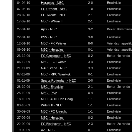
04-04-10
Heracles - NEC
2-0
Eredivisie
07-03-10
FC Utrecht - NEC
1-0
Eredivisie
28-02-10
FC Twente - NEC
2-1
Eredivisie
17-02-10
NEC - Willem II
2-1
Eredivisie
27-01-10
Ajax - NEC
3-2
Beker: Kwartfina
22-01-10
PSV - NEC
3-0
Eredivisie
12-01-10
NEC - FK Pelister
8-0
Vriendschappelij
09-01-10
NEC - Heracles
0-1
Vriendschappelij
23-12-09
FC Groningen - NEC
0-2
Beker: 4e ronde
06-12-09
NEC - FC Twente
3-4
Eredivisie
21-11-09
NAC Breda - NEC
3-3
Eredivisie
07-11-09
NEC - RKC Waalwijk
0-1
Eredivisie
01-11-09
Sparta Rotterdam - NEC
2-0
Eredivisie
28-10-09
NEC - Excelsior
2-1
Beker: 3e ronde
25-10-09
NEC - PSV
0-4
Eredivisie
18-10-09
NEC - ADO Den Haag
1-1
Eredivisie
03-10-09
Willem II - NEC
1-1
Eredivisie
30-09-09
NEC - FC Utrecht
1-1
Eredivisie
27-09-09
NEC - Heracles
0-2
Eredivisie
22-09-09
FC Eindhoven - NEC
2-3
Beker: 2e ronde
19-09-09
AZ - NEC
0-1
Eredivisie