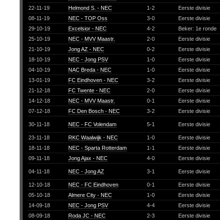
22-11-19
Helmond S. - NEC
1-2
Eerste divisie
08-11-19
NEC - TOP Oss
3-0
Eerste divisie
29-10-19
Excelsior - NEC
4-2
Beker: 1e ronde
25-10-19
NEC - MVV Maastr.
2-0
Eerste divisie
21-10-19
Jong AZ - NEC
0-2
Eerste divisie
18-10-19
NEC - Jong PSV
1-0
Eerste divisie
04-10-19
NAC Breda - NEC
1-0
Eerste divisie
13-01-19
FC Eindhoven - NEC
3-2
Eerste divisie
21-12-18
FC Twente - NEC
2-0
Eerste divisie
14-12-18
NEC - MVV Maastr.
0-1
Eerste divisie
07-12-18
FC Den Bosch - NEC
3-2
Eerste divisie
30-11-18
NEC - FC Volendam
5-1
Eerste divisie
23-11-18
RKC Waalwijk - NEC
1-0
Eerste divisie
18-11-18
NEC - Sparta Rotterdam
1-1
Eerste divisie
09-11-18
Jong Ajax - NEC
4-0
Eerste divisie
04-11-18
NEC - Jong AZ
3-1
Eerste divisie
12-10-18
NEC - FC Eindhoven
0-1
Eerste divisie
05-10-18
Almere City - NEC
1-0
Eerste divisie
14-09-18
NEC - Jong PSV
4-4
Eerste divisie
08-09-18
Roda JC - NEC
2-3
Eerste divisie