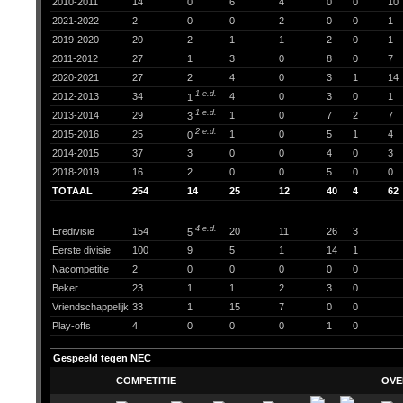
2010-2011
14
0
6
4
0
0
10
2021-2022
2
0
0
2
0
0
1
2019-2020
20
2
1
1
2
0
1
2011-2012
27
1
3
0
8
0
7
2020-2021
27
2
4
0
3
1
14
1 e.d.
2012-2013
34
4
0
3
0
1
1
1 e.d.
2013-2014
29
1
0
7
2
7
3
2 e.d.
2015-2016
25
1
0
5
1
4
0
2014-2015
37
3
0
0
4
0
3
2018-2019
16
2
0
0
5
0
0
TOTAAL
254
14
25
12
40
4
62
4 e.d.
Eredivisie
154
20
11
26
3
5
Eerste divisie
100
9
5
1
14
1
Nacompetitie
2
0
0
0
0
0
Beker
23
1
1
2
3
0
Vriendschappelijk
33
1
15
7
0
0
Play-offs
4
0
0
0
1
0
Gespeeld tegen NEC
COMPETITIE
OVE