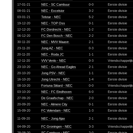
17-01-21
NEC - SC Cambuur
0-0
Eerste divisie
08-01-21
NEC - Excelsior
3-2
Eerste divisie
03-01-21
Telstar - NEC
5-2
Eerste divisie
19-12-20
NEC - TOP Oss
0-1
Eerste divisie
12-12-20
FC Dordrecht - NEC
1-2
Eerste divisie
06-12-20
FC Den Bosch - NEC
2-2
Eerste divisie
30-11-20
NEC - MVV Maastr.
2-1
Eerste divisie
23-11-20
Jong AZ - NEC
0-3
Eerste divisie
20-11-20
NEC - Roda JC
1-1
Eerste divisie
12-11-20
VVV Venlo - NEC
0-3
Vriendschappelij
23-10-20
NEC - Go Ahead Eagles
2-1
Eerste divisie
20-10-20
Jong PSV - NEC
1-1
Eerste divisie
16-10-20
Jong Utrecht - NEC
1-4
Eerste divisie
08-10-20
Fortuna Sittard - NEC
0-0
Vriendschappelij
03-10-20
NEC - FC Eindhoven
6-0
Eerste divisie
27-09-20
De Graafschap - NEC
2-0
Eerste divisie
20-09-20
NEC - Almere City
0-1
Eerste divisie
15-09-20
FC Volendam - NEC
1-3
Eerste divisie
11-09-20
NEC - Jong Ajax
2-1
Eerste divisie
04-09-20
FC Groningen - NEC
3-3
Vriendschappelij
28-08-20
SC Cambuur - NEC
2-0
Eerste divisie