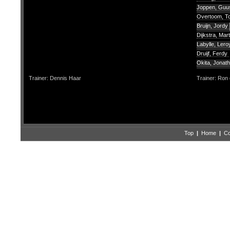
Joppen, Gu
Overtoom, 
Bruijn, Jordy
Dijkstra, Mar
Labylle, Ler
Druijf, Ferdy
Okita, Jonat
Trainer: Dennis Haar
Trainer: Ron
Top
|
Home
|
Co