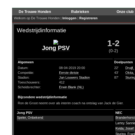
De Trouwe Honden
Rubrieken
Onze club
Welkom op De Trouwe Honden |
Inloggen
|
Registreren
Wedstrijdinformatie
1-2
Jong PSV
(0-2)
Algemeen
Doelpunten
Datum:
08-04-2019 20:00
22'
Druijf
Competitie:
Eerste divisie
43'
Okita,
Stadion:
Jan Louwers Stadion
87'
Sturin
Toeschouwers:
412
Scheidsrechter:
Erwin Blank (NL)
Bijzondere wedstrijdinformatie
Ron de Groot neemt over als interim coach na ontslag van Jack de Gier.
Jong PSV
NEC
Speler, Onbekend
Branderhorst,
Lartey Sanni
Kvida, Josef
Sturing, Fra