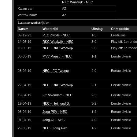
RKC Waalwijk - NEC
Kwam van:
AZ
Vertrok naar:
AZ
Laatste wedstrijden
Datum
Wedstrijd
Uitslag
Competitie
09-12-23
PEC Zwolle - NEC
1-3
Eredivisie
14-05-19
RKC Waalwijk - NEC
3-0
Play off: 1e rond
10-05-19
NEC - RKC Waalwijk
2-0
Play off: 1e rond
03-05-19
MVV Maastr. - NEC
1-1
Eerste divisie
26-04-19
NEC - FC Twente
4-0
Eerste divisie
22-04-19
NEC - RKC Waalwijk
2-1
Eerste divisie
19-04-19
FC Volendam - NEC
2-3
Eerste divisie
12-04-19
NEC - Helmond S.
3-2
Eerste divisie
08-04-19
Jong PSV - NEC
1-2
Eerste divisie
01-04-19
Jong AZ - NEC
4-0
Eerste divisie
29-03-19
NEC - Jong Ajax
1-2
Eerste divisie