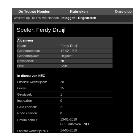
De Trouwe Honden
Rubrieken
Onze club
Welkom op De Trouwe Honden |
Inloggen
|
Registreren
Speler:
Ferdy Druijf
Algemeen
Naam:
Ferdy Druijf
Geboortedatum:
12-02-1998
Geboorteplaats:
Uitgeest
Nationaliteit:
NL
Linie:
Spits
In dienst van NEC
Officiële wedstrijden:
20
Goals:
15
Gewisseld:
1
Ingevallen:
0
Gele kaarten:
2
Rode kaarten:
0
13-01-2019
Datum debuut:
FC Eindhoven - NEC
14-05-2019
Laatste wedstrijd NEC: