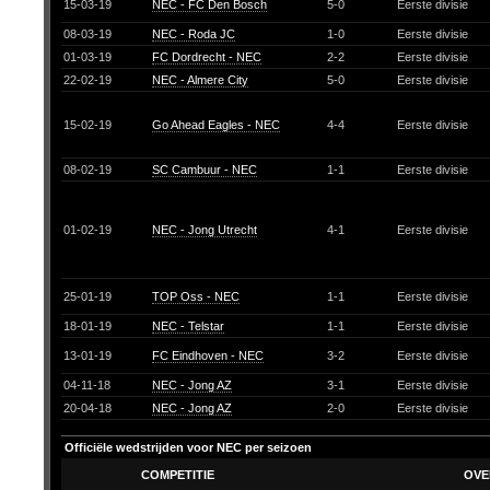
15-03-19
NEC - FC Den Bosch
5-0
Eerste divisie
08-03-19
NEC - Roda JC
1-0
Eerste divisie
01-03-19
FC Dordrecht - NEC
2-2
Eerste divisie
22-02-19
NEC - Almere City
5-0
Eerste divisie
15-02-19
Go Ahead Eagles - NEC
4-4
Eerste divisie
08-02-19
SC Cambuur - NEC
1-1
Eerste divisie
01-02-19
NEC - Jong Utrecht
4-1
Eerste divisie
25-01-19
TOP Oss - NEC
1-1
Eerste divisie
18-01-19
NEC - Telstar
1-1
Eerste divisie
13-01-19
FC Eindhoven - NEC
3-2
Eerste divisie
04-11-18
NEC - Jong AZ
3-1
Eerste divisie
20-04-18
NEC - Jong AZ
2-0
Eerste divisie
Officiële wedstrijden voor NEC per seizoen
COMPETITIE
OVE