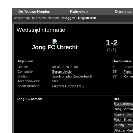
De Trouwe Honden
Rubrieken
Onze club
Welkom op De Trouwe Honden |
Inloggen
|
Registreren
Wedstrijdinformatie
1-2
Jong FC Utrecht
(1-1)
Algemeen
Doelpunten
Datum:
09-03-2020 20:00
3'
(onbe
Competitie:
Eerste divisie
25'
Flemmi
Stadion:
Sportcomplex Zoudenbalch
93'
Romen
Toeschouwers:
600
Scheidsrechter:
Laurens Gerrets (NL)
Jong FC Utrecht
NEC
Branderhorst,
Rooij, Bart v
Kuipers, Bas
Eijden, Rens
Sturing, Fra
Dijkstra, Mar