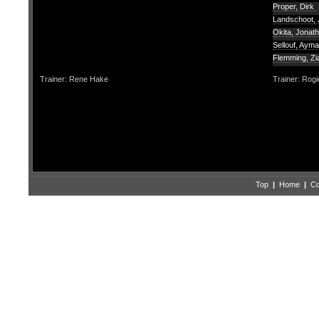
Proper, Dirk
Landschoot, J
Okita, Jonat
Sellouf, Aym
Flemming, Z
Trainer: Rene Hake
Trainer: Rogi
Top
|
Home
|
Co