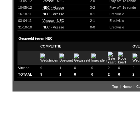
13-05-12
Vitesse - NEC
2-0
Play off: 1e ronde
10-05-12
NEC - Vitesse
3-2
Play off: 1e ronde
16-10-11
NEC - Vitesse
0-1
Eredivisie
03-04-11
Vitesse - NEC
2-1
Eredivisie
31-10-10
NEC - Vitesse
0-0
Eredivisie
Gespeeld tegen NEC
COMPETITIE
OVE
Vitesse
9
1
0
0
2
0
2
TOTAAL
9
1
0
0
2
0
2
Top
|
Home
|
Co