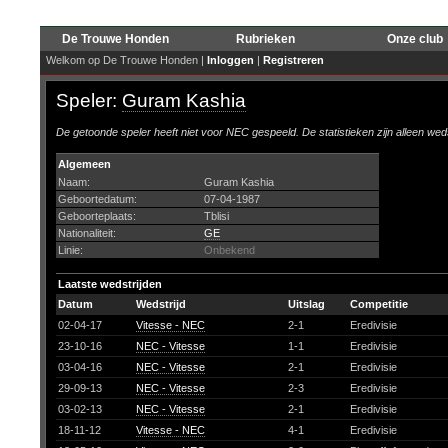
De Trouwe Honden
Rubrieken
Onze club
Welkom op De Trouwe Honden |
Inloggen
|
Registreren
Speler:
Guram Kashia
De getoonde speler heeft niet voor NEC gespeeld. De statistieken zijn alleen wed
Algemeen
Naam:
Guram Kashia
Geboortedatum:
07-04-1987
Geboorteplaats:
Tblisi
Nationaliteit:
GE
Linie:
Onbekend
Laatste wedstrijden
Datum
Wedstrijd
Uitslag
Competitie
02-04-17
Vitesse - NEC
2-1
Eredivisie
23-10-16
NEC - Vitesse
1-1
Eredivisie
03-04-16
NEC - Vitesse
2-1
Eredivisie
29-09-13
NEC - Vitesse
2-3
Eredivisie
03-02-13
NEC - Vitesse
2-1
Eredivisie
18-11-12
Vitesse - NEC
4-1
Eredivisie