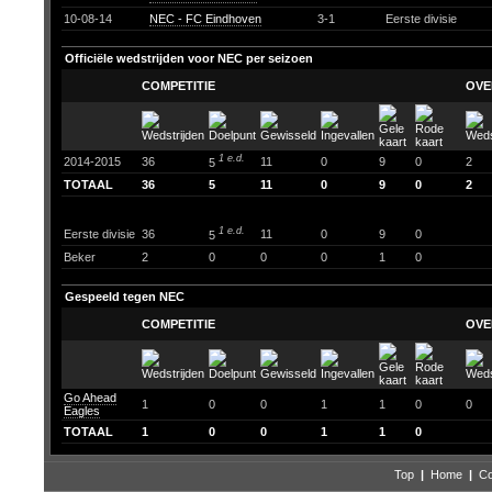
10-08-14
NEC - FC Eindhoven
3-1
Eerste divisie
Officiële wedstrijden voor NEC per seizoen
COMPETITIE
OVE
1 e.d.
2014-2015
36
11
0
9
0
2
5
TOTAAL
36
5
11
0
9
0
2
1 e.d.
Eerste divisie
36
11
0
9
0
5
Beker
2
0
0
0
1
0
Gespeeld tegen NEC
COMPETITIE
OVE
Go Ahead
1
0
0
1
1
0
0
Eagles
TOTAAL
1
0
0
1
1
0
Top
|
Home
|
Co