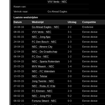
VVV Venlo - NEC
Kwam van:
Vertrok naar:
Go Ahead Eagles
Laatste wedstrijden
Datum
Wedstrijd
Uitslag
Competitie
14-08-16
Go Ahead Eagles - NEC
2-2
Eredivisie
08-05-15
VVV Venlo - NEC
3-1
Eerste divisie
01-05-15
NEC - Jong Ajax
2-1
Eerste divisie
24-04-15
FC Den Bosch - NEC
1-3
Eerste divisie
19-04-15
NEC - Almere City
2-1
Eerste divisie
12-04-15
NEC - De Graafschap
2-0
Eerste divisie
06-04-15
FC Oss - NEC
1-2
Eerste divisie
03-04-15
NEC - Sparta Rotterdam
1-0
Eerste divisie
20-03-15
MVV Maastr. - NEC
1-4
Eerste divisie
16-03-15
NEC - FC Volendam
7-0
Eerste divisie
13-03-15
NEC - Telstar
2-0
Eerste divisie
09-03-15
Jong Twente - NEC
0-1
Eerste divisie
27-02-15
NEC - Roda JC K'de
3-0
Eerste divisie
13-02-15
FC Emmen - NEC
2-3
Eerste divisie
09-02-15
NEC - Jong PSV
5-2
Eerste divisie
06-02-15
Fortuna Sittard - NEC
0-3
Eerste divisie