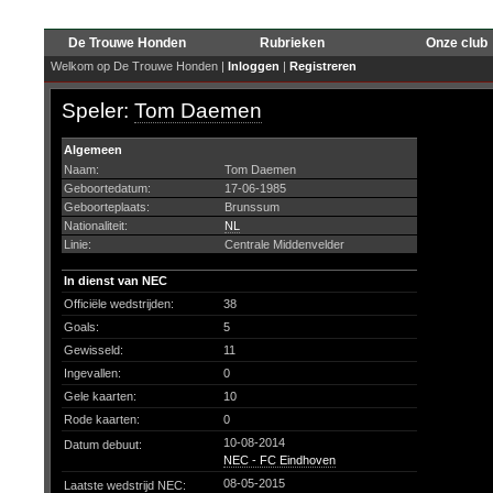
De Trouwe Honden
Rubrieken
Onze club
Welkom op De Trouwe Honden |
Inloggen
|
Registreren
Speler:
Tom Daemen
Algemeen
Naam:
Tom Daemen
Geboortedatum:
17-06-1985
Geboorteplaats:
Brunssum
Nationaliteit:
NL
Linie:
Centrale Middenvelder
In dienst van NEC
Officiële wedstrijden:
38
Goals:
5
Gewisseld:
11
Ingevallen:
0
Gele kaarten:
10
Rode kaarten:
0
10-08-2014
Datum debuut:
NEC - FC Eindhoven
08-05-2015
Laatste wedstrijd NEC: