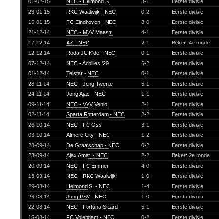
01-02-15
NEC - Helmond S.
3-1
Eerste divisie
23-01-15
RKC Waalwijk - NEC
0-2
Eerste divisie
16-01-15
FC Eindhoven - NEC
3-0
Eerste divisie
21-12-14
NEC - MVV Maastr.
4-1
Eerste divisie
17-12-14
AZ - NEC
2-1
Beker: 4e ronde
12-12-14
Roda JC K'de - NEC
0-1
Eerste divisie
07-12-14
NEC - Achilles '29
6-2
Eerste divisie
01-12-14
Telstar - NEC
0-1
Eerste divisie
28-11-14
NEC - Jong Twente
5-1
Eerste divisie
24-11-14
Jong Ajax - NEC
1-1
Eerste divisie
09-11-14
NEC - VVV Venlo
2-1
Eerste divisie
02-11-14
Sparta Rotterdam - NEC
2-2
Eerste divisie
26-10-14
NEC - FC Oss
3-1
Eerste divisie
03-10-14
Almere City - NEC
1-2
Eerste divisie
28-09-14
De Graafschap - NEC
0-2
Eerste divisie
23-09-14
Ajax Amat. - NEC
2-2
Beker: 2e ronde
20-09-14
NEC - FC Emmen
4-0
Eerste divisie
13-09-14
NEC - RKC Waalwijk
1-0
Eerste divisie
29-08-14
Helmond S. - NEC
1-4
Eerste divisie
26-08-14
Jong PSV - NEC
1-0
Eerste divisie
22-08-14
NEC - Fortuna Sittard
5-1
Eerste divisie
15-08-14
FC Volendam - NEC
0-2
Eerste divisie