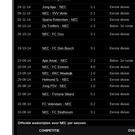
24-11-14
Jong Ajax - NEC
1-1
Eerste divisie
09-11-14
NEC - VVV Venlo
2-1
Eerste divisie
02-11-14
Sparta Rotterdam - NEC
2-2
Eerste divisie
30-10-14
De Treffers - NEC
1-3
Beker: 3e ronde
26-10-14
NEC - FC Oss
3-1
Eerste divisie
19-10-14
NEC - FC Den Bosch
3-1
Eerste divisie
23-09-14
Ajax Amat. - NEC
2-2
Beker: 2e ronde
20-09-14
NEC - FC Emmen
4-0
Eerste divisie
13-09-14
NEC - RKC Waalwijk
1-0
Eerste divisie
29-08-14
Helmond S. - NEC
1-4
Eerste divisie
26-08-14
Jong PSV - NEC
1-0
Eerste divisie
22-08-14
NEC - Fortuna Sittard
5-1
Eerste divisie
15-08-14
FC Volendam - NEC
0-2
Eerste divisie
10-08-14
NEC - FC Eindhoven
3-1
Eerste divisie
Officiële wedstrijden voor NEC per seizoen
COMPETITIE
OVE