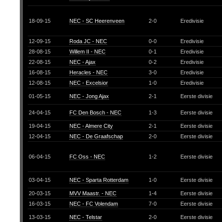
18-09-15
NEC - SC Heerenveen
2-0
Eredivisie
12-09-15
Roda JC - NEC
0-0
Eredivisie
28-08-15
Willem II - NEC
0-1
Eredivisie
22-08-15
NEC - Ajax
0-2
Eredivisie
16-08-15
Heracles - NEC
3-0
Eredivisie
12-08-15
NEC - Excelsior
1-0
Eredivisie
01-05-15
NEC - Jong Ajax
2-1
Eerste divisie
24-04-15
FC Den Bosch - NEC
1-3
Eerste divisie
19-04-15
NEC - Almere City
2-1
Eerste divisie
12-04-15
NEC - De Graafschap
2-0
Eerste divisie
06-04-15
FC Oss - NEC
1-2
Eerste divisie
03-04-15
NEC - Sparta Rotterdam
1-0
Eerste divisie
20-03-15
MVV Maastr. - NEC
1-4
Eerste divisie
16-03-15
NEC - FC Volendam
7-0
Eerste divisie
13-03-15
NEC - Telstar
2-0
Eerste divisie