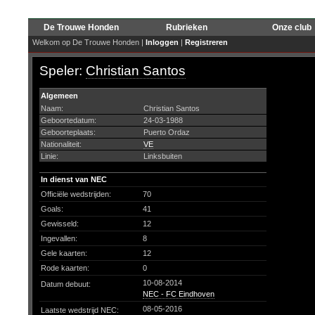
De Trouwe Honden
Rubrieken
Onze club
Welkom op De Trouwe Honden |
Inloggen
|
Registreren
Speler:
Christian Santos
Algemeen
Naam:
Christian Santos
Geboortedatum:
24-03-1988
Geboorteplaats:
Puerto Ordaz
Nationaliteit:
VE
Linie:
Linksbuiten
In dienst van NEC
Officiële wedstrijden:
70
Goals:
41
Gewisseld:
12
Ingevallen:
8
Gele kaarten:
12
Rode kaarten:
0
10-08-2014
Datum debuut:
NEC - FC Eindhoven
08-05-2016
Laatste wedstrijd NEC: