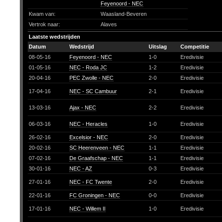
Feyenoord - NEC
Kwam van:
Waasland-Beveren
Vertrok naar:
Alaves
Laatste wedstrijden
Datum
Wedstrijd
Uitslag
Competitie
08-05-16
Feyenoord - NEC
1-0
Eredivisie
01-05-16
NEC - Roda JC
1-2
Eredivisie
20-04-16
PEC Zwolle - NEC
2-0
Eredivisie
17-04-16
NEC - SC Cambuur
2-1
Eredivisie
13-03-16
Ajax - NEC
2-2
Eredivisie
06-03-16
NEC - Heracles
1-0
Eredivisie
26-02-16
Excelsior - NEC
2-0
Eredivisie
20-02-16
SC Heerenveen - NEC
1-1
Eredivisie
07-02-16
De Graafschap - NEC
1-1
Eredivisie
30-01-16
NEC - AZ
0-3
Eredivisie
27-01-16
NEC - FC Twente
2-0
Eredivisie
22-01-16
FC Groningen - NEC
0-0
Eredivisie
17-01-16
NEC - Willem II
1-0
Eredivisie