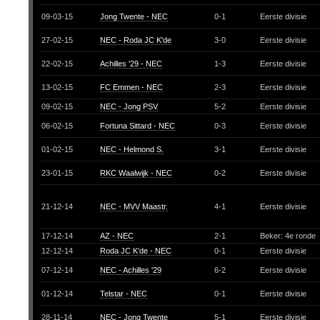
09-03-15
Jong Twente - NEC
0-1
Eerste divisie
27-02-15
NEC - Roda JC K'de
3-0
Eerste divisie
22-02-15
Achilles '29 - NEC
1-3
Eerste divisie
13-02-15
FC Emmen - NEC
2-3
Eerste divisie
09-02-15
NEC - Jong PSV
5-2
Eerste divisie
06-02-15
Fortuna Sittard - NEC
0-3
Eerste divisie
01-02-15
NEC - Helmond S.
3-1
Eerste divisie
23-01-15
RKC Waalwijk - NEC
0-2
Eerste divisie
21-12-14
NEC - MVV Maastr.
4-1
Eerste divisie
17-12-14
AZ - NEC
2-1
Beker: 4e ronde
12-12-14
Roda JC K'de - NEC
0-1
Eerste divisie
07-12-14
NEC - Achilles '29
6-2
Eerste divisie
01-12-14
Telstar - NEC
0-1
Eerste divisie
28-11-14
NEC - Jong Twente
5-1
Eerste divisie