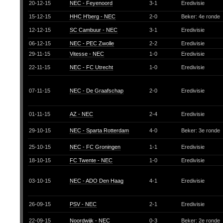
20-12-15
NEC - Feyenoord
3-1
Eredivisie
15-12-15
HHC H'berg - NEC
2-0
Beker: 4e ronde
12-12-15
SC Cambuur - NEC
3-1
Eredivisie
06-12-15
NEC - PEC Zwolle
2-2
Eredivisie
29-11-15
Vitesse - NEC
1-0
Eredivisie
22-11-15
NEC - FC Utrecht
1-0
Eredivisie
07-11-15
NEC - De Graafschap
2-0
Eredivisie
01-11-15
AZ - NEC
2-4
Eredivisie
29-10-15
NEC - Sparta Rotterdam
4-0
Beker: 3e ronde
25-10-15
NEC - FC Groningen
1-1
Eredivisie
18-10-15
FC Twente - NEC
1-0
Eredivisie
03-10-15
NEC - ADO Den Haag
4-1
Eredivisie
26-09-15
PSV - NEC
2-1
Eredivisie
22-09-15
Noordwijk - NEC
0-3
Beker: 2e ronde