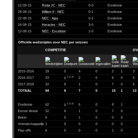
12-09-15
Roda JC - NEC
0-0
Eredivisie
28-08-15
Willem II - NEC
0-1
Eredivisie
22-08-15
NEC - Ajax
0-2
Eredivisie
16-08-15
Heracles - NEC
3-0
Eredivisie
12-08-15
NEC - Excelsior
1-0
Eredivisie
Officiële wedstrijden voor NEC per seizoen
COMPETITIE
OV
2015-2016
29
0
4
0
2
1
3
1 e.d.
2016-2017
33
2
0
6
0
5
0
2017-2018
32
6
1
0
7
0
5
TOTAAL
94
6
7
0
15
1
13
1 e.d.
Eredivisie
62
6
0
8
1
0
Eerste divisie
32
6
1
0
7
0
Beker
6
0
1
0
0
0
Vriendschappelijk
1
0
0
0
0
0
Play-offs
6
0
0
0
1
0