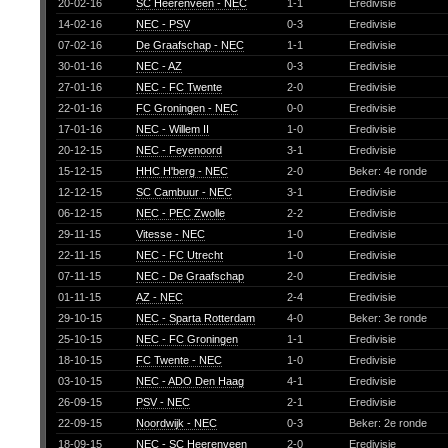
20-02-16
SC Heerenveen - NEC
1-1
Eredivisie
14-02-16
NEC - PSV
0-3
Eredivisie
07-02-16
De Graafschap - NEC
1-1
Eredivisie
30-01-16
NEC - AZ
0-3
Eredivisie
27-01-16
NEC - FC Twente
2-0
Eredivisie
22-01-16
FC Groningen - NEC
0-0
Eredivisie
17-01-16
NEC - Willem II
1-0
Eredivisie
20-12-15
NEC - Feyenoord
3-1
Eredivisie
15-12-15
HHC H'berg - NEC
2-0
Beker: 4e ronde
12-12-15
SC Cambuur - NEC
3-1
Eredivisie
06-12-15
NEC - PEC Zwolle
2-2
Eredivisie
29-11-15
Vitesse - NEC
1-0
Eredivisie
22-11-15
NEC - FC Utrecht
1-0
Eredivisie
07-11-15
NEC - De Graafschap
2-0
Eredivisie
01-11-15
AZ - NEC
2-4
Eredivisie
29-10-15
NEC - Sparta Rotterdam
4-0
Beker: 3e ronde
25-10-15
NEC - FC Groningen
1-1
Eredivisie
18-10-15
FC Twente - NEC
1-0
Eredivisie
03-10-15
NEC - ADO Den Haag
4-1
Eredivisie
26-09-15
PSV - NEC
2-1
Eredivisie
22-09-15
Noordwijk - NEC
0-3
Beker: 2e ronde
18-09-15
NEC - SC Heerenveen
2-0
Eredivisie