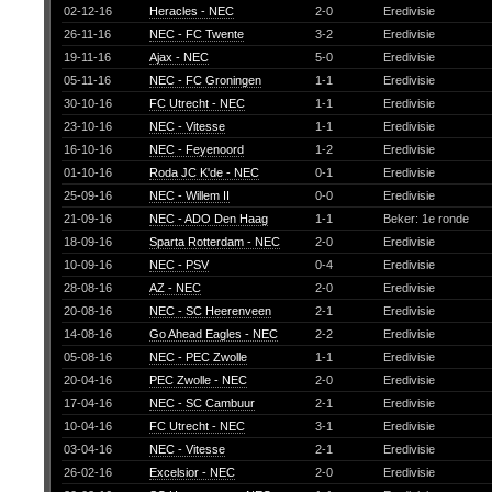
02-12-16
Heracles - NEC
2-0
Eredivisie
26-11-16
NEC - FC Twente
3-2
Eredivisie
19-11-16
Ajax - NEC
5-0
Eredivisie
05-11-16
NEC - FC Groningen
1-1
Eredivisie
30-10-16
FC Utrecht - NEC
1-1
Eredivisie
23-10-16
NEC - Vitesse
1-1
Eredivisie
16-10-16
NEC - Feyenoord
1-2
Eredivisie
01-10-16
Roda JC K'de - NEC
0-1
Eredivisie
25-09-16
NEC - Willem II
0-0
Eredivisie
21-09-16
NEC - ADO Den Haag
1-1
Beker: 1e ronde
18-09-16
Sparta Rotterdam - NEC
2-0
Eredivisie
10-09-16
NEC - PSV
0-4
Eredivisie
28-08-16
AZ - NEC
2-0
Eredivisie
20-08-16
NEC - SC Heerenveen
2-1
Eredivisie
14-08-16
Go Ahead Eagles - NEC
2-2
Eredivisie
05-08-16
NEC - PEC Zwolle
1-1
Eredivisie
20-04-16
PEC Zwolle - NEC
2-0
Eredivisie
17-04-16
NEC - SC Cambuur
2-1
Eredivisie
10-04-16
FC Utrecht - NEC
3-1
Eredivisie
03-04-16
NEC - Vitesse
2-1
Eredivisie
26-02-16
Excelsior - NEC
2-0
Eredivisie