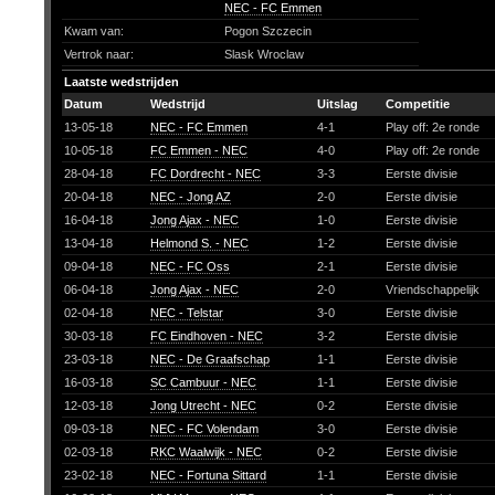
NEC - FC Emmen
Kwam van:
Pogon Szczecin
Vertrok naar:
Slask Wroclaw
Laatste wedstrijden
Datum
Wedstrijd
Uitslag
Competitie
13-05-18
NEC - FC Emmen
4-1
Play off: 2e ronde
10-05-18
FC Emmen - NEC
4-0
Play off: 2e ronde
28-04-18
FC Dordrecht - NEC
3-3
Eerste divisie
20-04-18
NEC - Jong AZ
2-0
Eerste divisie
16-04-18
Jong Ajax - NEC
1-0
Eerste divisie
13-04-18
Helmond S. - NEC
1-2
Eerste divisie
09-04-18
NEC - FC Oss
2-1
Eerste divisie
06-04-18
Jong Ajax - NEC
2-0
Vriendschappelijk
02-04-18
NEC - Telstar
3-0
Eerste divisie
30-03-18
FC Eindhoven - NEC
3-2
Eerste divisie
23-03-18
NEC - De Graafschap
1-1
Eerste divisie
16-03-18
SC Cambuur - NEC
1-1
Eerste divisie
12-03-18
Jong Utrecht - NEC
0-2
Eerste divisie
09-03-18
NEC - FC Volendam
3-0
Eerste divisie
02-03-18
RKC Waalwijk - NEC
0-2
Eerste divisie
23-02-18
NEC - Fortuna Sittard
1-1
Eerste divisie