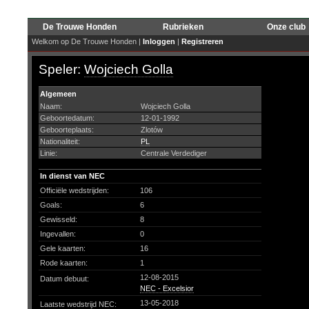
De Trouwe Honden
Rubrieken
Onze club
Welkom op De Trouwe Honden |
Inloggen
|
Registreren
Speler:
Wojciech Golla
Algemeen
Naam:
Wojciech Golla
Geboortedatum:
12-01-1992
Geboorteplaats:
Zlotów
Nationaliteit:
PL
Linie:
Centrale Verdediger
In dienst van NEC
Officiële wedstrijden:
106
Goals:
6
Gewisseld:
8
Ingevallen:
0
Gele kaarten:
16
Rode kaarten:
1
12-08-2015
Datum debuut:
NEC - Excelsior
13-05-2018
Laatste wedstrijd NEC: