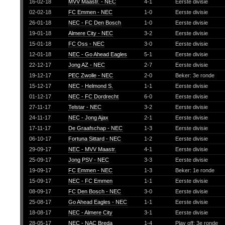
16-02-18
MVV Maastr. - NEC
4-1
Eerste divisie
02-02-18
FC Emmen - NEC
1-0
Eerste divisie
26-01-18
NEC - FC Den Bosch
1-0
Eerste divisie
19-01-18
Almere City - NEC
3-2
Eerste divisie
15-01-18
FC Oss - NEC
3-0
Eerste divisie
12-01-18
NEC - Go Ahead Eagles
5-1
Eerste divisie
22-12-17
Jong AZ - NEC
2-7
Eerste divisie
19-12-17
PEC Zwolle - NEC
2-0
Beker: 3e ronde
15-12-17
NEC - Helmond S.
1-1
Eerste divisie
01-12-17
NEC - FC Dordrecht
6-0
Eerste divisie
27-11-17
Telstar - NEC
3-2
Eerste divisie
24-11-17
NEC - Jong Ajax
2-1
Eerste divisie
17-11-17
De Graafschap - NEC
1-3
Eerste divisie
06-10-17
Fortuna Sittard - NEC
1-2
Eerste divisie
29-09-17
NEC - MVV Maastr.
4-1
Eerste divisie
25-09-17
Jong PSV - NEC
3-3
Eerste divisie
19-09-17
FC Emmen - NEC
1-3
Beker: 1e ronde
15-09-17
NEC - FC Emmen
1-1
Eerste divisie
08-09-17
FC Den Bosch - NEC
3-0
Eerste divisie
25-08-17
Go Ahead Eagles - NEC
1-1
Eerste divisie
18-08-17
NEC - Almere City
3-1
Eerste divisie
28-05-17
NEC - NAC Breda
1-4
Play off: 3e ronde