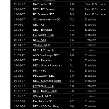
25-05-17
NAC Breda - NEC
1-0
Play off: 3e ronde
21-05-17
NEC - FC Emmen
1-0
Play off: 2e ronde
18-05-17
FC Emmen - NEC
1-3
Play off: 2e ronde
14-05-17
SC Heerenveen - NEC
0-2
Eredivisie
07-05-17
NEC - AZ
2-1
Eredivisie
22-04-17
NEC - Excelsior
0-1
Eredivisie
15-04-17
FC Twente - NEC
3-0
Eredivisie
08-04-17
NEC - Ajax
1-5
Eredivisie
02-04-17
Vitesse - NEC
2-1
Eredivisie
18-03-17
NEC - FC Utrecht
0-3
Eredivisie
11-03-17
ADO Den Haag - NEC
1-0
Eredivisie
05-03-17
NEC - Heracles
3-1
Eredivisie
25-02-17
NEC - Sparta Rotterdam
0-1
Eredivisie
18-02-17
PSV - NEC
3-1
Eredivisie
10-02-17
PEC Zwolle - NEC
2-0
Eredivisie
04-02-17
NEC - Go Ahead Eagles
1-2
Eredivisie
29-01-17
Feyenoord - NEC
4-0
Eredivisie
22-01-17
NEC - Roda JC K'de
2-0
Eredivisie
15-01-17
Willem II - NEC
0-1
Eredivisie
18-12-16
Excelsior - NEC
2-2
Eredivisie
10-12-16
NEC - ADO Den Haag
3-0
Eredivisie