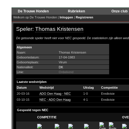
De Trouwe Honden
Rubrieken
Onze club
Welkom op De Trouwe Honden |
Inloggen
|
Registreren
Speler:
Thomas Kristensen
De getoonde speler heeft niet voor NEC gespeeld. De statistieken zijn alleen wed
Algemeen
Naam:
Thomas Kristensen
Geboortedatum:
17-04-1983
Geboorteplaats:
Virum
Nationaliteit:
DK
Linie:
Onbekend
Laatste wedstrijden
Datum
Wedstrijd
Uitslag
Competitie
20-03-16
ADO Den Haag - NEC
1-0
Eredivisie
03-10-15
NEC - ADO Den Haag
4-1
Eredivisie
Gespeeld tegen NEC
COMPETITIE
OVE