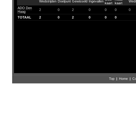
ADO Den
2
0
2
0
0
0
0
Haag
TOTAAL
2
0
2
0
0
0
Top
|
Home
|
Co