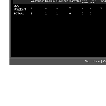
MVV
2
1
1
0
0
0
0
Maastricht
TOTAAL
2
1
1
0
0
0
Top
|
Home
|
Co