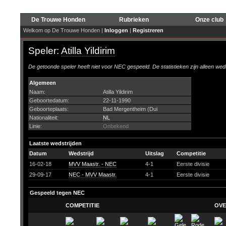
De Trouwe Honden
Rubrieken
Onze club
Welkom op De Trouwe Honden |
Inloggen
|
Registreren
Speler:
Atilla Yildirim
De getoonde speler heeft niet voor NEC gespeeld. De statistieken zijn alleen wed
Algemeen
Naam:
Atilla Yildirim
Geboortedatum:
22-11-1990
Geboorteplaats:
Bad Mergentheim (Dui
Nationaliteit:
NL
Linie:
Onbekend
Laatste wedstrijden
Datum
Wedstrijd
Uitslag
Competitie
16-02-18
MVV Maastr. - NEC
4-1
Eerste divisie
29-09-17
NEC - MVV Maastr.
4-1
Eerste divisie
Gespeeld tegen NEC
COMPETITIE
OVE