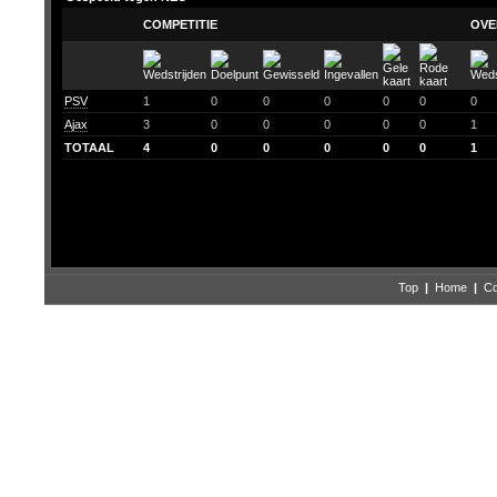
COMPETITIE
OVE
PSV
1
0
0
0
0
0
0
Ajax
3
0
0
0
0
0
1
TOTAAL
4
0
0
0
0
0
1
Top
|
Home
|
Co