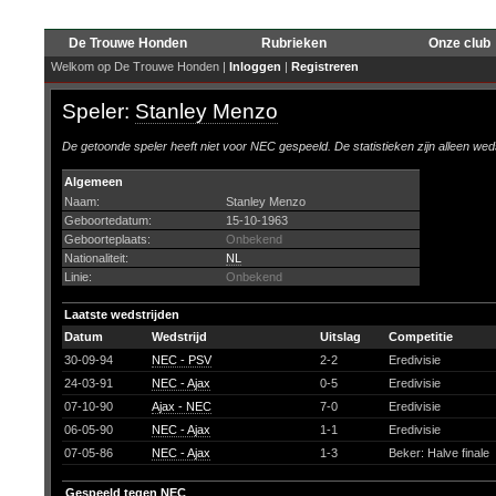
De Trouwe Honden
Rubrieken
Onze club
Welkom op De Trouwe Honden |
Inloggen
|
Registreren
Speler:
Stanley Menzo
De getoonde speler heeft niet voor NEC gespeeld. De statistieken zijn alleen wed
Algemeen
Naam:
Stanley Menzo
Geboortedatum:
15-10-1963
Geboorteplaats:
Onbekend
Nationaliteit:
NL
Linie:
Onbekend
Laatste wedstrijden
Datum
Wedstrijd
Uitslag
Competitie
30-09-94
NEC - PSV
2-2
Eredivisie
24-03-91
NEC - Ajax
0-5
Eredivisie
07-10-90
Ajax - NEC
7-0
Eredivisie
06-05-90
NEC - Ajax
1-1
Eredivisie
07-05-86
NEC - Ajax
1-3
Beker: Halve finale
Gespeeld tegen NEC