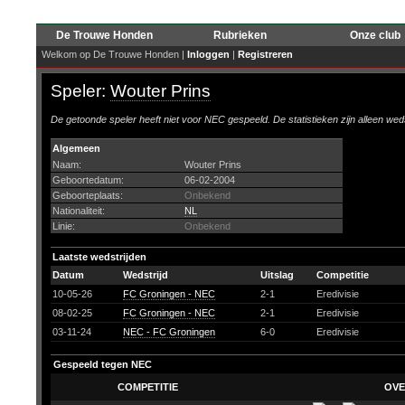
De Trouwe Honden
Rubrieken
Onze club
Welkom op De Trouwe Honden |
Inloggen
|
Registreren
Speler:
Wouter Prins
De getoonde speler heeft niet voor NEC gespeeld. De statistieken zijn alleen wed
Algemeen
Naam:
Wouter Prins
Geboortedatum:
06-02-2004
Geboorteplaats:
Onbekend
Nationaliteit:
NL
Linie:
Onbekend
Laatste wedstrijden
Datum
Wedstrijd
Uitslag
Competitie
10-05-26
FC Groningen - NEC
2-1
Eredivisie
08-02-25
FC Groningen - NEC
2-1
Eredivisie
03-11-24
NEC - FC Groningen
6-0
Eredivisie
Gespeeld tegen NEC
COMPETITIE
OVE