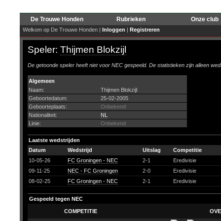
De Trouwe Honden
Rubrieken
Onze club
Welkom op De Trouwe Honden |
Inloggen
|
Registreren
Speler:
Thijmen Blokzijl
De getoonde speler heeft niet voor NEC gespeeld. De statistieken zijn alleen wed
Algemeen
Naam:
Thijmen Blokzijl
Geboortedatum:
25-02-2005
Geboorteplaats:
Onbekend
Nationaliteit:
NL
Linie:
Onbekend
Laatste wedstrijden
Datum
Wedstrijd
Uitslag
Competitie
10-05-26
FC Groningen - NEC
2-1
Eredivisie
09-11-25
NEC - FC Groningen
2-0
Eredivisie
08-02-25
FC Groningen - NEC
2-1
Eredivisie
Gespeeld tegen NEC
COMPETITIE
OVE