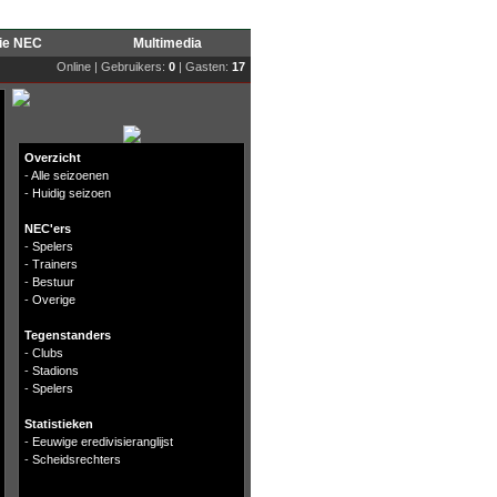
rie NEC
Multimedia
Online | Gebruikers:
0
| Gasten:
17
Overzicht
-
Alle seizoenen
-
Huidig seizoen
NEC'ers
-
Spelers
-
Trainers
-
Bestuur
-
Overige
Tegenstanders
-
Clubs
-
Stadions
-
Spelers
Statistieken
-
Eeuwige eredivisieranglijst
-
Scheidsrechters