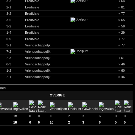
3-3
Eredivisie
< 64
2-1
Eredivisie
< 81
3-2
Eredivisie
< 77
3-5
Eredivisie
> 65
3-2
Eredivisie
< 58
1-4
Eredivisie
< 29
5-0
Eredivisie
< 77
3-1
Vriendschappelijk
< 77
7-2
Vriendschappelijk
2-3
Vriendschappelijk
< 61
0-3
Vriendschappelijk
> 46
1-2
Vriendschappelijk
< 60
2-1
Vriendschappelijk
> 46
zoen
OVERIGE
18
0
0
10
2
3
6
0
0
18
0
0
10
2
3
6
0
0