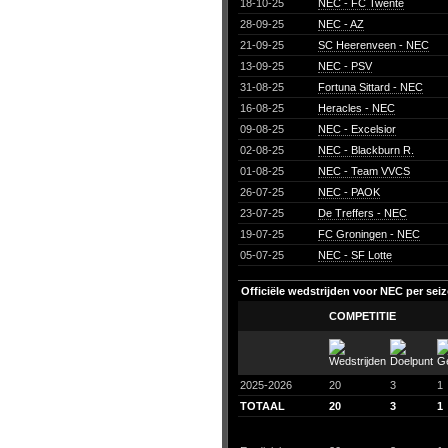
18-10-25
NEC - FC Twente
28-09-25
NEC - AZ
21-09-25
SC Heerenveen - NEC
13-09-25
NEC - PSV
31-08-25
Fortuna Sittard - NEC
16-08-25
Heracles - NEC
09-08-25
NEC - Excelsior
02-08-25
NEC - Blackburn R.
01-08-25
NEC - Team VVCS
26-07-25
NEC - PAOK
23-07-25
De Treffers - NEC
19-07-25
FC Groningen - NEC
05-07-25
NEC - SF Lotte
Officiële wedstrijden voor NEC per sei
COMPETITIE
2025-2026
20
3
1
TOTAAL
20
3
1