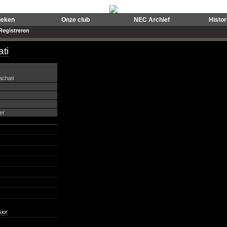
ieken
Onze club
NEC Archief
Histo
Registreren
ti
achati
er
ior