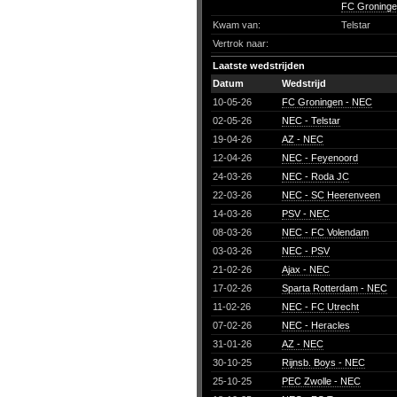
FC Groninge
Kwam van:
Telstar
Vertrok naar:
Laatste wedstrijden
Datum
Wedstrijd
10-05-26
FC Groningen - NEC
02-05-26
NEC - Telstar
19-04-26
AZ - NEC
12-04-26
NEC - Feyenoord
24-03-26
NEC - Roda JC
22-03-26
NEC - SC Heerenveen
14-03-26
PSV - NEC
08-03-26
NEC - FC Volendam
03-03-26
NEC - PSV
21-02-26
Ajax - NEC
17-02-26
Sparta Rotterdam - NEC
11-02-26
NEC - FC Utrecht
07-02-26
NEC - Heracles
31-01-26
AZ - NEC
30-10-25
Rijnsb. Boys - NEC
25-10-25
PEC Zwolle - NEC