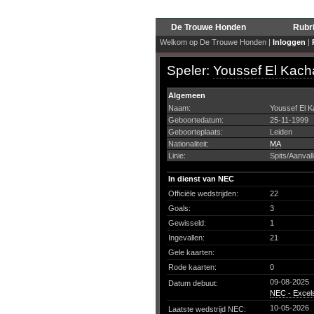
De Trouwe Honden
Rubr
Welkom op De Trouwe Honden |
Inloggen
|
Speler:
Youssef El Kacha
Algemeen
Naam:
Youssef El K
Geboortedatum:
25-11-1999
Geboorteplaats:
Leiden
Nationaliteit:
MA
Linie:
Spits/Aanvall
In dienst van NEC
Officiële wedstrijden:
22
Goals:
3
Gewisseld:
1
Ingevallen:
21
Gele kaarten:
Rode kaarten:
0
09-08-2025
Datum debuut:
NEC - Excels
10-05-2026
Laatste wedstrijd NEC: