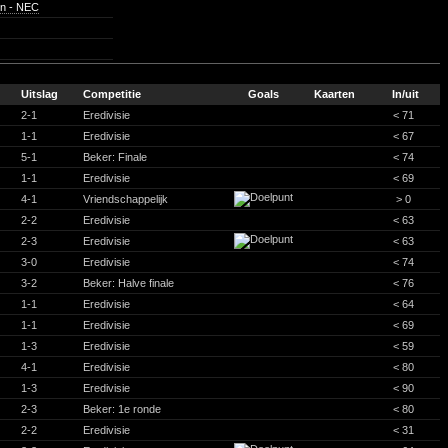
n - NEC
Uitslag
Competitie
Goals
Kaarten
In/uit
2-1
Eredivisie
< 71
1-1
Eredivisie
< 67
5-1
Beker: Finale
< 74
1-1
Eredivisie
< 69
4-1
Vriendschappelijk
> 0
2-2
Eredivisie
< 63
2-3
Eredivisie
< 63
3-0
Eredivisie
< 74
3-2
Beker: Halve finale
< 76
1-1
Eredivisie
< 64
1-1
Eredivisie
< 69
1-3
Eredivisie
< 59
4-1
Eredivisie
< 80
1-3
Eredivisie
< 90
2-3
Beker: 1e ronde
< 80
2-2
Eredivisie
< 31