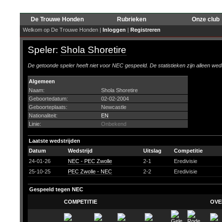
De Trouwe Honden
Rubrieken
Onze club
Welkom op De Trouwe Honden |
Inloggen
|
Registreren
Speler:
Shola Shoretire
De getoonde speler heeft niet voor NEC gespeeld. De statistieken zijn alleen wed
Algemeen
Naam:
Shola Shoretire
Geboortedatum:
02-02-2004
Geboorteplaats:
Newcastle
Nationaliteit:
EN
Linie:
Onbekend
Laatste wedstrijden
Datum
Wedstrijd
Uitslag
Competitie
24-01-26
NEC - PEC Zwolle
2-1
Eredivisie
25-10-25
PEC Zwolle - NEC
2-2
Eredivisie
Gespeeld tegen NEC
COMPETITIE
OVE