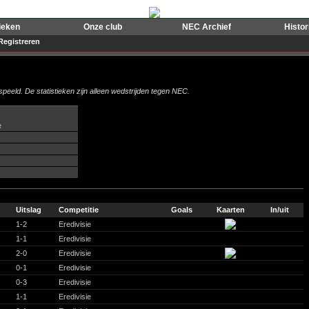
ieken
Onze club
NEC Archief
Histo
Registreren
peeld. De statistieken zijn alleen wedstrijden tegen NEC.
e
Uitslag
Competitie
Goals
Kaarten
In/uit
1-2
Eredivisie
1-1
Eredivisie
2-0
Eredivisie
0-1
Eredivisie
0-3
Eredivisie
1-1
Eredivisie