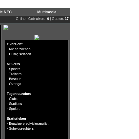
rie NEC
Multimedia
Online | Gebruikers:
0
| Gasten:
17
Overzicht
-
Alle seizoenen
-
Huidig seizoen
NEC'ers
-
Spelers
-
Trainers
-
Bestuur
-
Overige
Tegenstanders
-
Clubs
-
Stadions
-
Spelers
Statistieken
-
Eeuwige eredivisieranglijst
-
Scheidsrechters