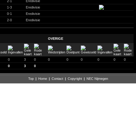
2-1
Eredivisie
1-3
Eredivisie
0-1
Eredivisie
2-0
Eredivisie
OVERIGE
0
3
0
0
0
0
0
0
0
0
3
0
Top
|
Home
|
Contact
|
Copyright
|
NEC Nijmegen