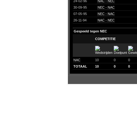
24-02-96
NAC - NEC
30-09-95
NEC - NAC
07-05-95
NEC - NAC
26-11-94
NAC - NEC
Gespeeld tegen NEC
COMPETITIE
NAC
10
0
0
TOTAAL
10
0
0