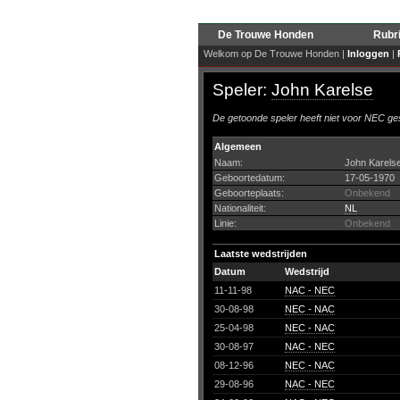
De Trouwe Honden
Rubr
Welkom op De Trouwe Honden |
Inloggen
|
Speler:
John Karelse
De getoonde speler heeft niet voor NEC ges
Algemeen
Naam:
John Karels
Geboortedatum:
17-05-1970
Geboorteplaats:
Onbekend
Nationaliteit:
NL
Linie:
Onbekend
Laatste wedstrijden
Datum
Wedstrijd
11-11-98
NAC - NEC
30-08-98
NEC - NAC
25-04-98
NEC - NAC
30-08-97
NAC - NEC
08-12-96
NEC - NAC
29-08-96
NAC - NEC