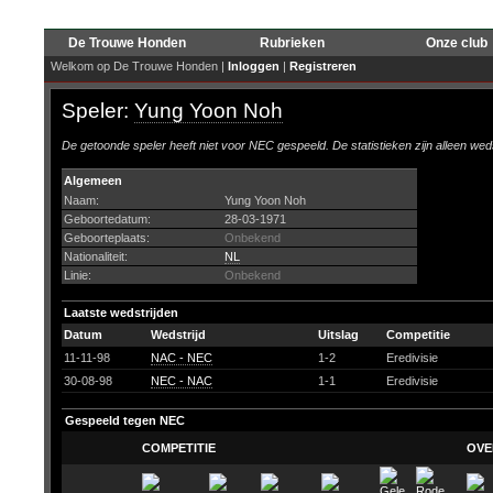
De Trouwe Honden
Rubrieken
Onze club
Welkom op De Trouwe Honden |
Inloggen
|
Registreren
Speler:
Yung Yoon Noh
De getoonde speler heeft niet voor NEC gespeeld. De statistieken zijn alleen wed
Algemeen
Naam:
Yung Yoon Noh
Geboortedatum:
28-03-1971
Geboorteplaats:
Onbekend
Nationaliteit:
NL
Linie:
Onbekend
Laatste wedstrijden
Datum
Wedstrijd
Uitslag
Competitie
11-11-98
NAC - NEC
1-2
Eredivisie
30-08-98
NEC - NAC
1-1
Eredivisie
Gespeeld tegen NEC
COMPETITIE
OVE