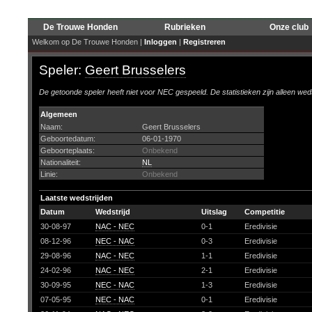
De Trouwe Honden
Rubrieken
Onze club
Welkom op De Trouwe Honden |
Inloggen
|
Registreren
Speler:
Geert Brusselers
De getoonde speler heeft niet voor NEC gespeeld. De statistieken zijn alleen wed
Algemeen
Naam:
Geert Brusselers
Geboortedatum:
06-01-1970
Geboorteplaats:
Onbekend
Nationaliteit:
NL
Linie:
Onbekend
Laatste wedstrijden
Datum
Wedstrijd
Uitslag
Competitie
30-08-97
NAC - NEC
0-1
Eredivisie
08-12-96
NEC - NAC
0-3
Eredivisie
29-08-96
NAC - NEC
1-1
Eredivisie
24-02-96
NAC - NEC
2-1
Eredivisie
30-09-95
NEC - NAC
1-3
Eredivisie
07-05-95
NEC - NAC
0-1
Eredivisie