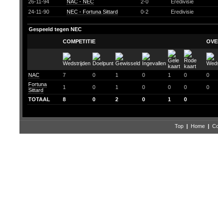
26-11-94
NAC - NEC
2-0
Eredivisie
24-11-90
NEC - Fortuna Sittard
0-2
Eredivisie
Gespeeld tegen NEC
COMPETITIE
OVE
NAC
7
0
1
0
1
0
0
Fortuna
1
0
1
0
0
0
0
Sittard
TOTAAL
8
0
2
0
1
0
Top
|
Home
|
Co