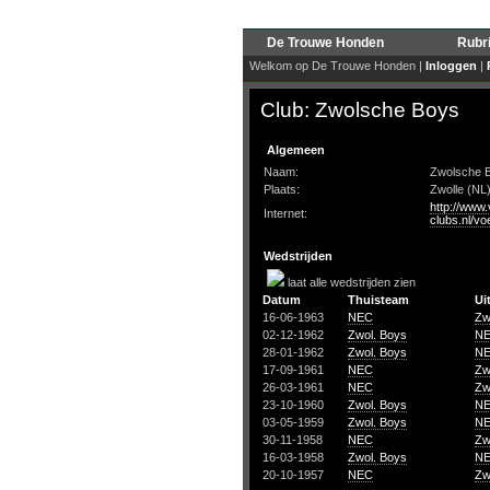
De Trouwe Honden
Rubr
Welkom op De Trouwe Honden |
Inloggen
|
Club: Zwolsche Boys
Algemeen
Naam:
Zwolsche 
Plaats:
Zwolle (NL
http://www.
Internet:
clubs.nl/v
Wedstrijden
laat alle wedstrijden zien
Datum
Thuisteam
Ui
16-06-1963
NEC
Zw
02-12-1962
Zwol. Boys
N
28-01-1962
Zwol. Boys
N
17-09-1961
NEC
Zw
26-03-1961
NEC
Zw
23-10-1960
Zwol. Boys
N
03-05-1959
Zwol. Boys
N
30-11-1958
NEC
Zw
16-03-1958
Zwol. Boys
N
20-10-1957
NEC
Zw