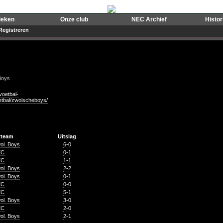
ieken
Onze club
NEC Archief
Histo
Registreren
Boys
)
voetbal-
oetbal/zwolscheboys/
tteam
Uitslag
ol. Boys
6-0
EC
0-1
EC
1-1
ol. Boys
2-2
ol. Boys
0-1
EC
0-0
EC
5-1
ol. Boys
3-0
EC
2-0
ol. Boys
2-1