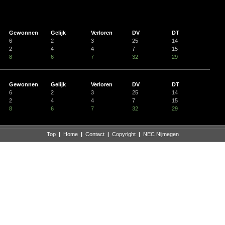
Gewonnen
Gelijk
Verloren
DV
DT
6
2
3
25
14
2
4
4
7
15
8
6
7
32
29
Gewonnen
Gelijk
Verloren
DV
DT
6
2
3
25
14
2
4
4
7
15
8
6
7
32
29
Top
|
Home
|
Contact
|
Copyright
|
NEC Nijmegen