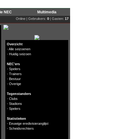
rie NEC
Multimedia
Online | Gebruikers:
0
| Gasten:
17
Overzicht
-
Alle seizoenen
-
Huidig seizoen
NEC'ers
-
Spelers
-
Trainers
-
Bestuur
-
Overige
Tegenstanders
-
Clubs
-
Stadions
-
Spelers
Statistieken
-
Eeuwige eredivisieranglijst
-
Scheidsrechters