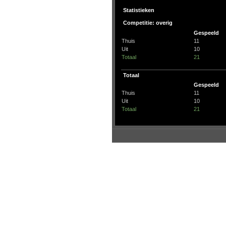
Statistieken
Competitie: overig
Gespeeld
Thuis
11
Uit
10
Totaal
21
Totaal
Gespeeld
Thuis
11
Uit
10
Totaal
21