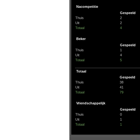
Nacompetitie
Gespeeld
Thuis
2
Uit
2
Totaal
4
Beker
Gespeeld
Thuis
1
Uit
4
Totaal
5
Totaal
Gespeeld
Thuis
38
Uit
41
Totaal
79
Vriendschappelijk
Gespeeld
Thuis
0
Uit
1
Totaal
1