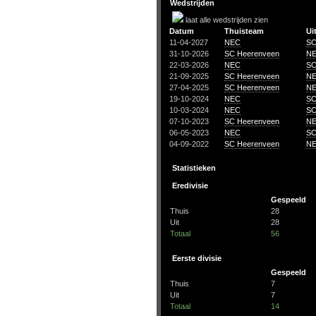
Wedstrijden
laat alle wedstrijden zien
Datum
Thuisteam
Ui
11-04-2027
NEC
SC
31-10-2026
SC Heerenveen
N
22-03-2026
NEC
SC
21-09-2025
SC Heerenveen
N
27-04-2025
SC Heerenveen
N
19-10-2024
NEC
SC
10-03-2024
NEC
SC
07-10-2023
SC Heerenveen
N
06-05-2023
NEC
SC
04-09-2022
SC Heerenveen
N
Statistieken
Eredivisie
Gespeeld
Thuis
28
Uit
28
Totaal
56
Eerste divisie
Gespeeld
Thuis
7
Uit
7
Totaal
14