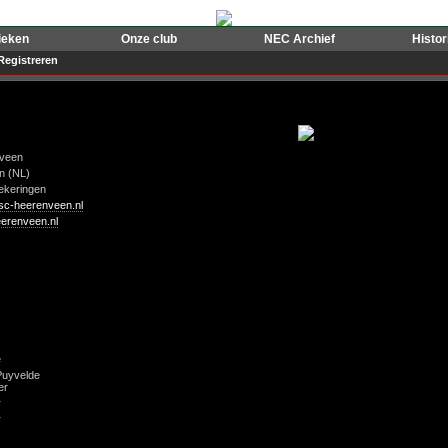
ieken
Onze club
NEC Archief
Histo
Registreren
veen
n (NL)
ekeringen
.sc-heerenveen.nl
erenveen.nl
e
Puyvelde
er
r
r