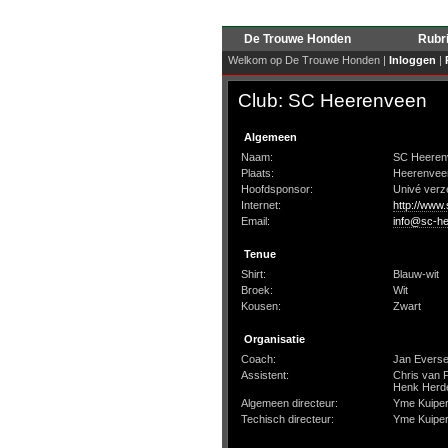
De Trouwe Honden
Rubr
Welkom op De Trouwe Honden |
Inloggen
|
Club: SC Heerenveen
Algemeen
Naam:
SC Heeren
Plaats:
Heerenvee
Hoofdsponsor:
Univé verz
Internet:
http://www
Email:
info@sc-he
Tenue
Shirt:
Blauw-wit
Broek:
Wit
Kousen:
Zwart
Organisatie
Coach:
Jan Evers
Assistent:
Chris van 
Henk Herd
Algemeen directeur:
Yme Kuipe
Techisch directeur:
Yme Kuipe