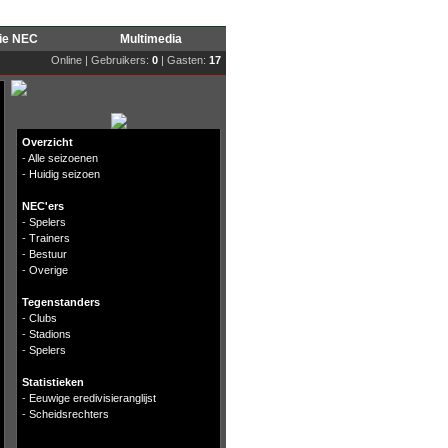
rie NEC
Multimedia
Online | Gebruikers:
0
| Gasten:
17
Overzicht
-
Alle seizoenen
-
Huidig seizoen
NEC'ers
-
Spelers
-
Trainers
-
Bestuur
-
Overige
Tegenstanders
-
Clubs
-
Stadions
-
Spelers
Statistieken
-
Eeuwige eredivisieranglijst
-
Scheidsrechters