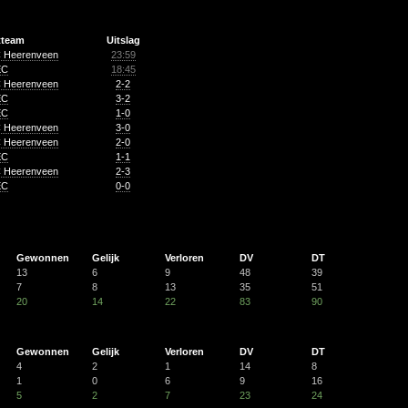
tteam
Uitslag
 Heerenveen
23:59
EC
18:45
 Heerenveen
2-2
EC
3-2
EC
1-0
 Heerenveen
3-0
 Heerenveen
2-0
EC
1-1
 Heerenveen
2-3
EC
0-0
Gewonnen
Gelijk
Verloren
DV
DT
13
6
9
48
39
7
8
13
35
51
20
14
22
83
90
Gewonnen
Gelijk
Verloren
DV
DT
4
2
1
14
8
1
0
6
9
16
5
2
7
23
24