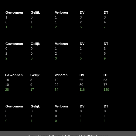
Gewonnen
Gelijk
Verloren
DV
DT
1
0
1
3
3
0
1
1
2
4
1
1
2
5
7
Gewonnen
Gelijk
Verloren
DV
DT
0
0
1
1
3
2
0
2
4
6
2
0
3
5
9
Gewonnen
Gelijk
Verloren
DV
DT
18
8
12
66
53
10
9
22
50
77
28
17
34
116
130
Gewonnen
Gelijk
Verloren
DV
DT
0
0
0
0
0
0
1
0
1
1
0
1
0
1
1