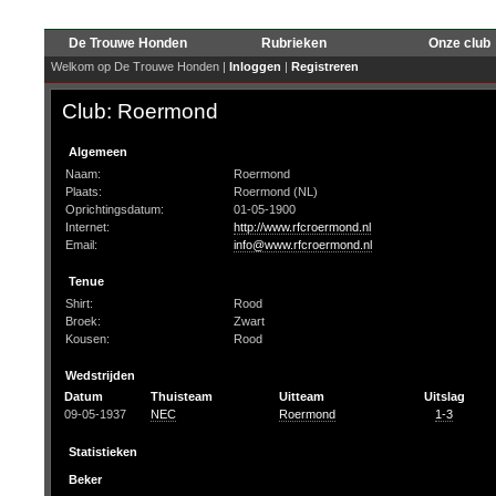
De Trouwe Honden
Rubrieken
Onze club
Welkom op De Trouwe Honden |
Inloggen
|
Registreren
Club: Roermond
Algemeen
Naam:
Roermond
Plaats:
Roermond (NL)
Oprichtingsdatum:
01-05-1900
Internet:
http://www.rfcroermond.nl
Email:
info@www.rfcroermond.nl
Tenue
Shirt:
Rood
Broek:
Zwart
Kousen:
Rood
Wedstrijden
Datum
Thuisteam
Uitteam
Uitslag
09-05-1937
NEC
Roermond
1-3
Statistieken
Beker