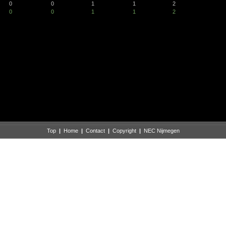
0
0
1
1
2
0
0
1
1
2
Top
|
Home
|
Contact
|
Copyright
|
NEC Nijmegen