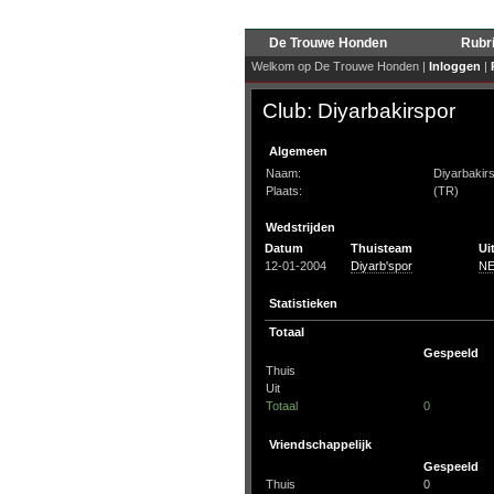
De Trouwe Honden
Rubr
Welkom op De Trouwe Honden |
Inloggen
|
Club: Diyarbakirspor
Algemeen
Naam:
Diyarbakir
Plaats:
(TR)
Wedstrijden
Datum
Thuisteam
Ui
12-01-2004
Diyarb'spor
N
Statistieken
Totaal
Gespeeld
Thuis
Uit
Totaal
0
Vriendschappelijk
Gespeeld
Thuis
0