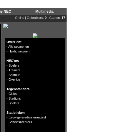
rie NEC
Multimedia
Online | Gebruikers:
0
| Gasten:
17
Overzicht
-
Alle seizoenen
-
Huidig seizoen
NEC'ers
-
Spelers
-
Trainers
-
Bestuur
-
Overige
Tegenstanders
-
Clubs
-
Stadions
-
Spelers
Statistieken
-
Eeuwige eredivisieranglijst
-
Scheidsrechters