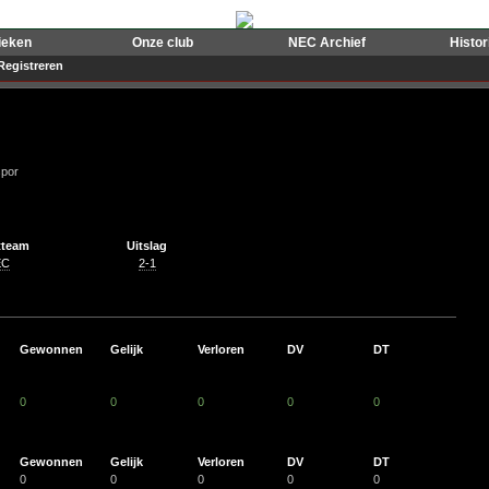
ieken
Onze club
NEC Archief
Histo
Registreren
spor
tteam
Uitslag
EC
2-1
Gewonnen
Gelijk
Verloren
DV
DT
0
0
0
0
0
Gewonnen
Gelijk
Verloren
DV
DT
0
0
0
0
0