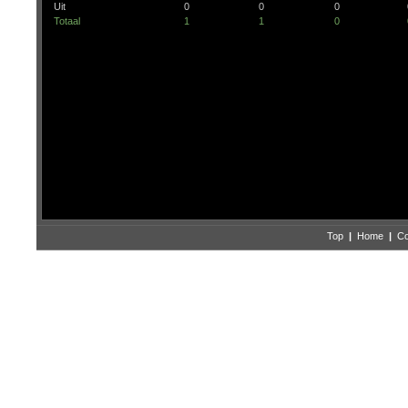
Uit
0
0
0
Totaal
1
1
0
Top
|
Home
|
Co