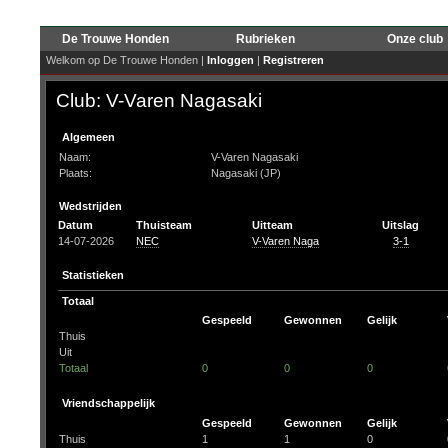
De Trouwe Honden
Rubrieken
Onze club
Welkom op De Trouwe Honden |
Inloggen
|
Registreren
Club: V-Varen Nagasaki
Algemeen
Naam:
V-Varen Nagasaki
Plaats:
Nagasaki (JP)
Wedstrijden
Datum
Thuisteam
Uitteam
Uitslag
14-07-2026
NEC
V-Varen Naga
3-1
Statistieken
Totaal
Gespeeld
Gewonnen
Gelijk
Thuis
Uit
Totaal
0
0
0
Vriendschappelijk
Gespeeld
Gewonnen
Gelijk
Thuis
1
1
0