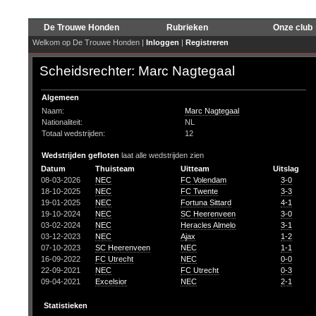
De Trouwe Honden
Rubrieken
Onze club
Welkom op De Trouwe Honden |
Inloggen
|
Registreren
Scheidsrechter: Marc Nagtegaal
Algemeen
Naam:
Marc Nagtegaal
Nationaliteit:
NL
Totaal wedstrijden:
12
Wedstrijden gefloten
laat alle wedstrijden zien
Datum
Thuisteam
Uitteam
Uitslag
08-03-2026
NEC
FC Volendam
3-0
18-10-2025
NEC
FC Twente
3-3
19-01-2025
NEC
Fortuna Sittard
4-1
19-10-2024
NEC
SC Heerenveen
3-0
03-02-2024
NEC
Heracles Almelo
3-1
03-12-2023
NEC
Ajax
1-2
07-10-2023
SC Heerenveen
NEC
1-1
16-09-2022
FC Utrecht
NEC
0-0
22-09-2021
NEC
FC Utrecht
0-3
09-04-2021
Excelsior
NEC
2-1
Statistieken