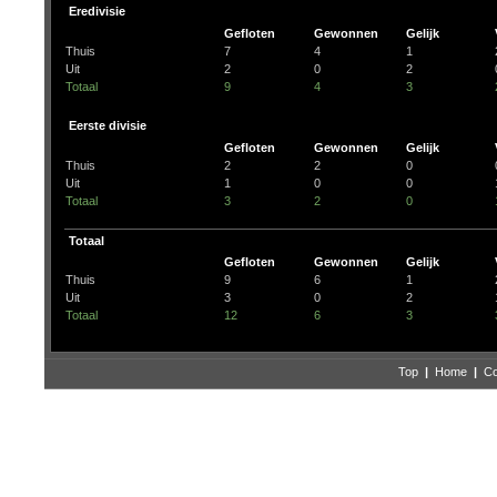
Eredivisie
Gefloten
Gewonnen
Gelijk
Thuis
7
4
1
Uit
2
0
2
Totaal
9
4
3
Eerste divisie
Gefloten
Gewonnen
Gelijk
Thuis
2
2
0
Uit
1
0
0
Totaal
3
2
0
Totaal
Gefloten
Gewonnen
Gelijk
Thuis
9
6
1
Uit
3
0
2
Totaal
12
6
3
Top
|
Home
|
Co