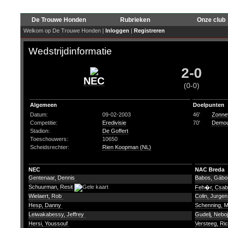
De Trouwe Honden
Rubrieken
Onze club
Welkom op De Trouwe Honden |
Inloggen
|
Registreren
Wedstrijdinformatie
2-0
NEC
(0-0)
Algemeen
Doelpunten
Datum:
09-02-2003
46'
Zonnev
Competitie:
Eredivisie
70'
Demou
Stadion:
De Goffert
Toeschouwers:
10650
Scheidsrechter:
Rien Koopman (NL)
NEC
NAC Breda
Gentenaar, Dennis
Babos, Gáb
Schuurman, Resit
Feh�r, Csa
Wielaert, Rob
Colin, Jurge
Hesp, Danny
Schenning, 
Leiwakabessy, Jeffrey
Gudelj, Nebo
Hersi, Youssouf
Versteeg, Ri