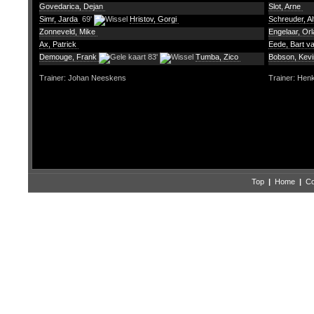
Govedarica, Dejan
Slot, Arne
Simr, Jarda
69'
Hristov, Gorgi
Schreuder, A
Zonneveld, Mike
Engelaar, Or
Ax, Patrick
Eede, Bart v
Demouge, Frank
83'
Tumba, Zico
Bobson, Kev
Trainer: Johan Neeskens
Trainer: Hen
Top
|
Home
|
Co