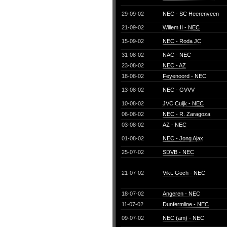
29-09-02
NEC - SC Heerenveen
21-09-02
Willem II - NEC
15-09-02
NEC - Roda JC
31-08-02
NAC - NEC
23-08-02
NEC - AZ
18-08-02
Feyenoord - NEC
13-08-02
NEC - GVVV
10-08-02
JVC Cuijk - NEC
06-08-02
NEC - R. Zaragoza
03-08-02
AZ - NEC
01-08-02
NEC - Jong Ajax
25-07-02
SDVB - NEC
21-07-02
Vikt. Goch - NEC
18-07-02
Angeren - NEC
11-07-02
Dunfermline - NEC
09-07-02
NEC (am) - NEC