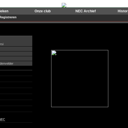
ieken
Onze club
NEC Archief
Histo
Registreren
rsi
ddenvelder
 NEC