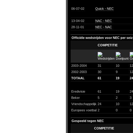
06-07-02
Quick - NEC
13-04-02
NAC - NEC
28-11-01
NEC - NAC
Officiële wedstrijden voor NEC per sei
COMPETITIE
2003-2004
31
10
1
2002-2003
30
9
1
TOTAAL
61
19
2
Eredivisie
61
19
2
Beker
5
2
3
Vriendschappelijk
24
10
1
Europees voetbal
2
0
0
Gespeeld tegen NEC
COMPETITIE