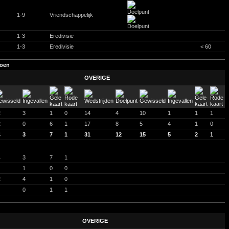
1-9
Vriendschappelijk
1-3
Eredivisie
1-3
Eredivisie
< 60
zoen
OVERIGE
2
3
1
0
14
4
10
1
1
1
2
0
6
1
17
8
5
4
1
0
4
3
7
1
31
12
15
5
2
1
4
3
7
1
1
0
0
2
4
1
0
0
1
1
OVERIGE