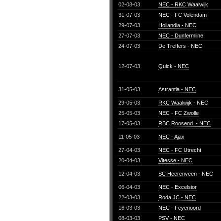
02-08-03
NEC - RKC Waalwijk
31-07-03
NEC - FC Volendam
29-07-03
Hollandia - NEC
27-07-03
NEC - Dunfermline
24-07-03
De Treffers - NEC
12-07-03
Quick - NEC
31-05-03
Astrantia - NEC
29-05-03
RKC Waalwijk - NEC
25-05-03
NEC - FC Zwolle
17-05-03
RBC Roosend. - NEC
11-05-03
NEC - Ajax
27-04-03
NEC - FC Utrecht
20-04-03
Vitesse - NEC
12-04-03
SC Heerenveen - NEC
06-04-03
NEC - Excelsior
22-03-03
Roda JC - NEC
16-03-03
NEC - Feyenoord
08-03-03
PSV - NEC