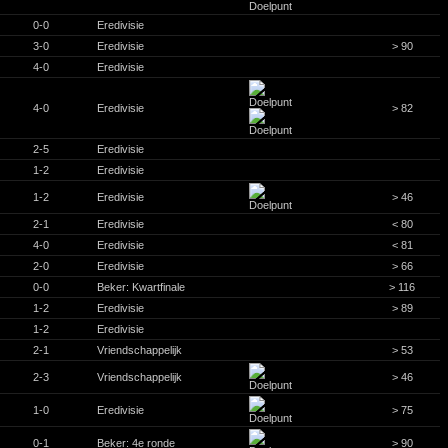
0-0
Eredivisie
3-0
Eredivisie
> 90
4-0
Eredivisie
4-0
Eredivisie
> 82
2-5
Eredivisie
1-2
Eredivisie
1-2
Eredivisie
> 46
2-1
Eredivisie
< 80
4-0
Eredivisie
< 81
2-0
Eredivisie
> 66
0-0
Beker: Kwartfinale
> 116
1-2
Eredivisie
> 89
1-2
Eredivisie
2-1
Vriendschappelijk
> 53
2-3
Vriendschappelijk
> 46
1-0
Eredivisie
> 75
0-1
Beker: 4e ronde
> 90