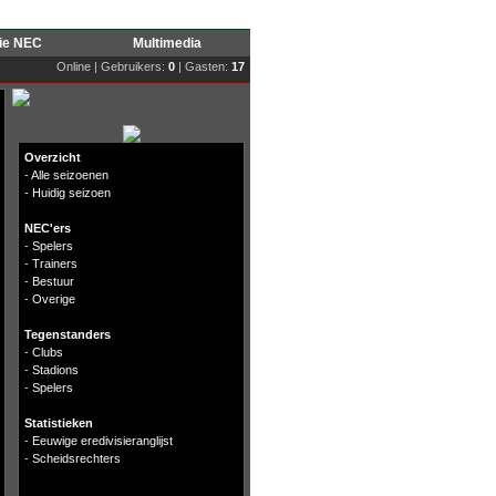
rie NEC
Multimedia
Online | Gebruikers:
0
| Gasten:
17
Overzicht
-
Alle seizoenen
-
Huidig seizoen
NEC'ers
-
Spelers
-
Trainers
-
Bestuur
-
Overige
Tegenstanders
-
Clubs
-
Stadions
-
Spelers
Statistieken
-
Eeuwige eredivisieranglijst
-
Scheidsrechters