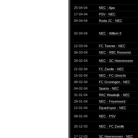
25-04-04
NEC - Ajax
17-04-04
PSV - NEC
09-04-04
Roda JC - NEC
02-04-04
NEC - Willem II
12-03-04
FC Twente - NEC
06-03-04
NEC - RBC Roosend.
28-02-04
NEC - SC Heerenveen
21-02-04
FC Zwolle - NEC
15-02-04
NEC - FC Utrecht
08-02-04
FC Groningen - NEC
04-02-04
Sparta - NEC
31-01-04
RKC Waalwijk - NEC
28-01-04
NEC - Feyenoord
12-01-04
Diyarb'spor - NEC
08-01-04
NEC - PSV
20-12-03
NEC - FC Zwolle
17-12-03
SC Heerenveen - NEC