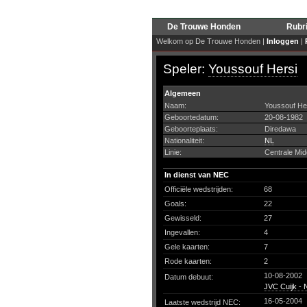
De Trouwe Honden
Rubr
Welkom op De Trouwe Honden |
Inloggen
|
Speler:
Youssouf Hersi
Algemeen
Naam:
Youssouf He
Geboortedatum:
20-08-1982
Geboorteplaats:
Diredawa
Nationaliteit:
NL
Linie:
Centrale Mi
In dienst van NEC
Officiële wedstrijden:
68
Goals:
22
Gewisseld:
27
Ingevallen:
4
Gele kaarten:
7
Rode kaarten:
2
10-08-2002
Datum debuut:
JVC Cuijk -
16-05-2004
Laatste wedstrijd NEC: