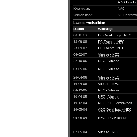
ADO Den Ha
Kwam van:
NAC
Vertrok naar:
SC Heerenv
Laatste wedstrijden
Datum
Wedstrijd
06-11-10
De Graafschap - NEC
13-09-08
FC Twente - NEC
23-09-07
FC Twente - NEC
04-02-07
Vitesse - NEC
22-10-06
NEC - Vitesse
03-05-06
NEC - Vitesse
26-04-06
Vitesse - NEC
16-04-06
Vitesse - NEC
04-12-05
NEC - Vitesse
10-04-05
NEC - Vitesse
19-12-04
NEC - SC Heerenveen
16-05-04
ADO Den Haag - NEC
09-05-04
NEC - FC Volendam
02-05-04
Vitesse - NEC