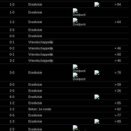
1-0
Eredivisie
> 84
1-0
Eredivisie
1-2
Eredivisie
> 64
2-0
Eredivisie
0-0
Eredivisie
0-1
Vriendschappelijk
0-2
Vriendschappelijk
< 46
0-1
Vriendschappelijk
< 60
3-2
Vriendschappelijk
< 46
3-0
Eredivisie
> 78
0-0
Eredivisie
> 59
2-0
Eredivisie
> 26
6-0
Eredivisie
1-2
Eredivisie
> 65
1-2
Beker: 1e ronde
< 62
0-5
Eredivisie
> 77
1-3
Eredivisie
> 89
2-0
Eredivisie