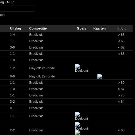
ag - NEC
een
Uitslag
Competitie
Goals
Kaarten
In/uit
1-4
Eredivisie
> 85
1-1
Eredivisie
< 65
3-0
Eredivisie
< 62
1-1
Eredivisie
< 66
1-0
Eredivisie
1-2
Play off: 2e ronde
0-0
Play off: 2e ronde
1-1
Eredivisie
> 80
1-0
Eredivisie
> 87
1-1
Eredivisie
> 75
3-2
Eredivisie
< 64
4-1
Eredivisie
1-1
Eredivisie
2-2
Eredivisie
< 63