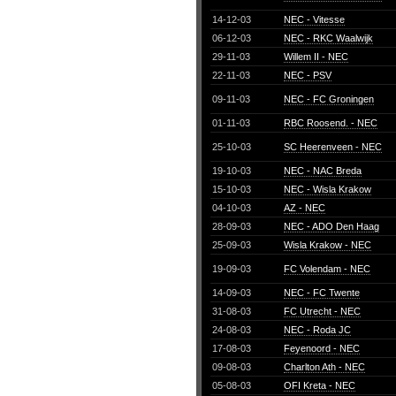
14-12-03
NEC - Vitesse
06-12-03
NEC - RKC Waalwijk
29-11-03
Willem II - NEC
22-11-03
NEC - PSV
09-11-03
NEC - FC Groningen
01-11-03
RBC Roosend. - NEC
25-10-03
SC Heerenveen - NEC
19-10-03
NEC - NAC Breda
15-10-03
NEC - Wisla Krakow
04-10-03
AZ - NEC
28-09-03
NEC - ADO Den Haag
25-09-03
Wisla Krakow - NEC
19-09-03
FC Volendam - NEC
14-09-03
NEC - FC Twente
31-08-03
FC Utrecht - NEC
24-08-03
NEC - Roda JC
17-08-03
Feyenoord - NEC
09-08-03
Charlton Ath - NEC
05-08-03
OFI Kreta - NEC