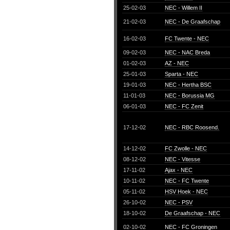
25-02-03
NEC - Willem II
21-02-03
NEC - De Graafschap
16-02-03
FC Twente - NEC
09-02-03
NEC - NAC Breda
01-02-03
AZ - NEC
25-01-03
Sparta - NEC
19-01-03
NEC - Hertha BSC
11-01-03
NEC - Borussia MG
06-01-03
NEC - FC Zenit
17-12-02
NEC - RBC Roosend.
14-12-02
FC Zwolle - NEC
08-12-02
NEC - Vitesse
17-11-02
Ajax - NEC
10-11-02
NEC - FC Twente
05-11-02
HSV Hoek - NEC
26-10-02
NEC - PSV
18-10-02
De Graafschap - NEC
02-10-02
NEC - FC Groningen