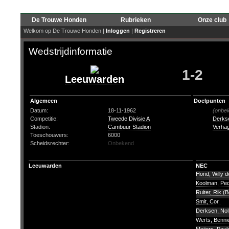
De Trouwe Honden
Rubrieken
Onze club
Welkom op De Trouwe Honden |
Inloggen
|
Registreren
Wedstrijdinformatie
1-2
Leeuwarden
Algemeen
Doelpunten
Datum:
18-11-1962
(onbe
Competitie:
Tweede Divisie A
Derkse
Stadion:
Cambuur Stadion
Verha
Toeschouwers:
6000
Scheidsrechter:
Onbekend
Leeuwarden
NEC
Hond, Willy d
Koolman, Pe
Ruiter, Rik (
Smit, Cor
Derksen, No
Werts, Benn