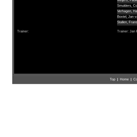
Meijers, Pau
Smulders, C
Verhagen, H
Boxtel, Jan v
Stallen, Fran
Trainer:
Trainer: Ja
Top
|
Home
|
Co